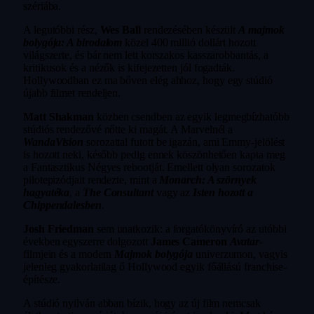
szériába.
A legutóbbi rész,
Wes Ball
rendezésében készült
A majmok
bolygója: A birodalom
közel 400 millió dollárt hozott
világszerte, és bár nem lett korszakos kasszarobbantás, a
kritikusok és a nézők is kifejezetten jól fogadták.
Hollywoodban ez ma bőven elég ahhoz, hogy egy stúdió
újabb filmet rendeljen.
Matt Shakman
közben csendben az egyik legmegbízhatóbb
stúdiós rendezővé nőtte ki magát. A Marvelnél a
WandaVision
sorozattal futott be igazán, ami Emmy-jelölést
is hozott neki, később pedig ennek köszönhetően kapta meg
a Fantasztikus Négyes rebootját. Emellett olyan sorozatok
pilotepizódjait rendezte, mint a
Monarch: A szörnyek
hagyatéka
, a
The Consultant
vagy az
Isten hozott a
Chippendalesben
.
Josh Friedman
sem unatkozik: a forgatókönyvíró az utóbbi
években egyszerre dolgozott
James Cameron
Avatar
-
filmjein és a modern
Majmok bolygója
univerzumon, vagyis
jelenleg gyakorlatilag ő Hollywood egyik főállású franchise-
építésze.
A stúdió nyilván abban bízik, hogy az új film nemcsak