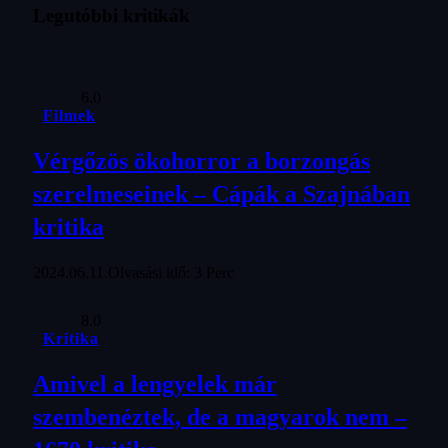
Legutóbbi kritikák
6.0
Filmek
Vérgőzös ökohorror a borzongás
szerelmeseinek – Cápák a Szajnában
kritika
2024.06.11.
Olvasási idő: 3 Perc
8.0
Kritika
Amivel a lengyelek már
szembenéztek, de a magyarok nem –