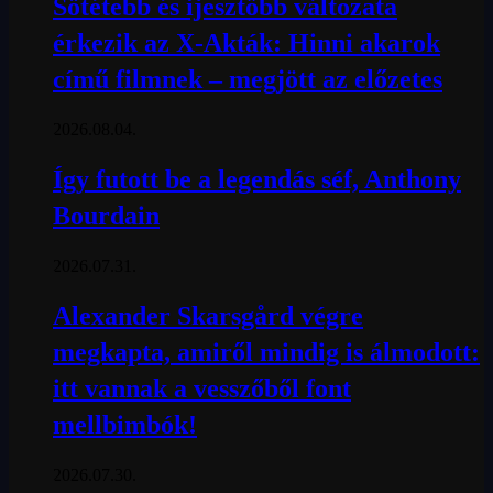
Sötétebb és ijesztőbb változata
érkezik az X-Akták: Hinni akarok
című filmnek – megjött az előzetes
2026.08.04.
Így futott be a legendás séf, Anthony
Bourdain
2026.07.31.
Alexander Skarsgård végre
megkapta, amiről mindig is álmodott:
itt vannak a vesszőből font
mellbimbók!
2026.07.30.