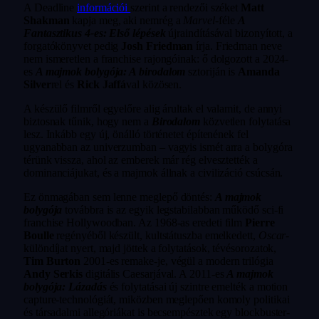
A Deadline
információi
szerint a rendezői széket
Matt
Shakman
kapja meg, aki nemrég a
Marvel
-féle
A
Fantasztikus 4-es: Első lépések
újraindításával bizonyított, a
forgatókönyvet pedig
Josh Friedman
írja. Friedman neve
nem ismeretlen a franchise rajongóinak: ő dolgozott a 2024-
es
A majmok bolygója: A birodalom
sztoriján is
Amanda
Silver
rel és
Rick Jaffá
val közösen.
A készülő filmről egyelőre alig árultak el valamit, de annyi
biztosnak tűnik, hogy nem a
Birodalom
közvetlen folytatása
lesz. Inkább egy új, önálló történetet építenének fel
ugyanabban az univerzumban – vagyis ismét arra a bolygóra
térünk vissza, ahol az emberek már rég elvesztették a
dominanciájukat, és a majmok állnak a civilizáció csúcsán.
Ez önmagában sem lenne meglepő döntés:
A majmok
bolygója
továbbra is az egyik legstabilabban működő sci-fi
franchise Hollywoodban. Az 1968-as eredeti film
Pierre
Boulle
regényéből készült, kultstátuszba emelkedett,
Oscar
-
különdíjat nyert, majd jöttek a folytatások, tévésorozatok,
Tim Burton
2001-es remake-je, végül a modern trilógia
Andy Serkis
digitális Caesarjával. A 2011-es
A majmok
bolygója: Lázadás
és folytatásai új szintre emelték a motion
capture-technológiát, miközben meglepően komoly politikai
és társadalmi allegóriákat is becsempésztek egy blockbuster-