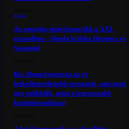
2024.06.17.
Kritika
Az empátia mint luxuscikk a XXI.
században – Dupla kritika Hoppers és
Swapped
2026.06.17.
Riz Ahmed megírta az év
legkellemetlenebb sorozatát, ami pont
úgy működik, mint a legrosszabb
kattintásvadászat
2026.06.12.
A brit fenegyerek és a darálthús-