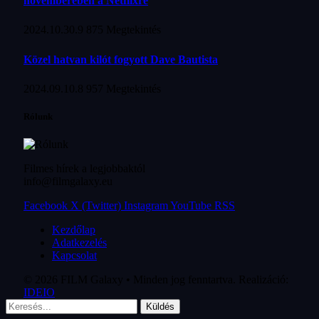
novemberében a Netflixre
2024.10.30.
9 875
Megtekintés
Közel hatvan kilót fogyott Dave Bautista
2024.09.10.
8 957
Megtekintés
Rólunk
Filmes hírek a legjobbaktól
info@filmgalaxy.eu
Facebook
X (Twitter)
Instagram
YouTube
RSS
Kezdőlap
Adatkezelés
Kapcsolat
© 2026 FILM Galaxy • Minden jog fenntartva. Realizáció:
IDEIO
Küldés