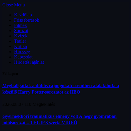
Close Menu
Kezdőlap
Friss források
Filmek
Sorozat
Kvízek
Trailer
Kritika
Híresség
Kapcsolat
Hirdetési ajánlat
Felkapott
Meghallgatták a dühös rajongókat: csendben átalakította a
készülő Harry Potter-sorozatot az HBO
2026.08.07.
110
Megtekintés
Gyermekkori traumatikus élmény volt A hegy gyomrában
minisorozat – TELJES széria VIDEÓ