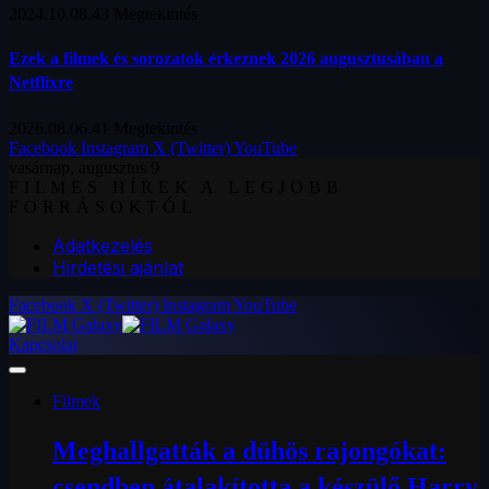
2024.10.08.
43
Megtekintés
Ezek a filmek és sorozatok érkeznek 2026 augusztusában a
Netflixre
2026.08.06.
41
Megtekintés
Facebook
Instagram
X (Twitter)
YouTube
vasárnap, augusztus 9
FILMES HÍREK A LEGJOBB
FORRÁSOKTÓL
Adatkezelés
Hirdetési ajánlat
Facebook
X (Twitter)
Instagram
YouTube
Kapcsolat
Filmek
Meghallgatták a dühös rajongókat:
csendben átalakította a készülő Harry