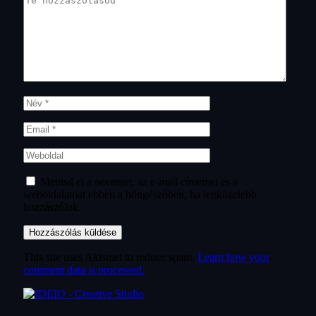
Mentsd el a nevemet, az e-mail címemet és a
weboldalamat ebben a böngészőben, ha legközelebb
hozzászólok.
This site uses Akismet to reduce spam.
Learn how your
comment data is processed.