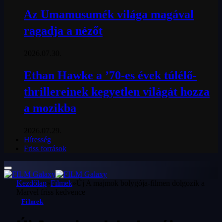
Az Umamusumék világa magával
ragadja a nézőt
2026.07.30.
Ethan Hawke a ’70-es évek túlélő-
thrillereinek kegyetlen világát hozza
a mozikba
2026.07.29.
Híresség
Friss források
Kezdőlap
»
Filmek
»
Új A majmok bolygója-filmen dolgozik a
Marvel friss kedvence
Filmek