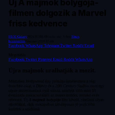
Új A majmok bolygója-
filmen dolgozik a Marvel
friss kedvence
FILM Galaxy
2026.05.06.
Olvasási idő: 3 Perc
Nincs
hozzászólás
Frissítve:
2026.05.06.
Facebook
WhatsApp
Telegram
Twitter
Reddit
Email
Megosztás
Facebook
Twitter
Pinterest
Email
Reddit
WhatsApp
Újra majmok uralhatják a mozit.
Miközben Hollywood épp próbálja újraéleszteni a régi
franchise-okat, a
Disney
és a
20th Century Studios
most egy
olyan univerzumhoz nyúl vissza, amelyik több mint fél
évszázada makacsul túléli az összes trendet, remake-et és
rebootot. Új
A majmok bolygója
film készül, ráadásul olyan
alkotókkal, akik mostanában látványosan jó pozícióba
kerültek a stúdiónál.