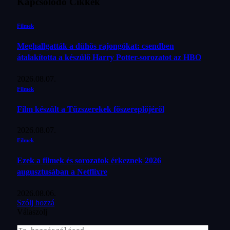
Kapcsolódó
Cikkek
Filmek
Meghallgatták a dühös rajongókat: csendben
átalakította a készülő Harry Potter-sorozatot az HBO
2026.08.07.
Filmek
Film készült a Tűzszerekek főszereplőjéről
2026.08.07.
Filmek
Ezek a filmek és sorozatok érkeznek 2026
augusztusában a Netflixre
2026.08.06.
Szólj hozzá
Válaszolj