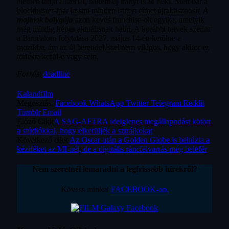
életben tartja a szériát, hanem új irányt is ad neki. Mert bár a
blockbuster-ipar lassan minden ismert címet újrahasznosít,
A
majmok bolygója
azon kevés franchise-ok egyike, amelyik
még mindig képes aktuálisnak hatni. A korábbi tervek szerint
a Birodalom folytatása 2027. május 14-én kerülne a
mozikba, ám az új berendeléssel nem világos, hogy akkor ez
törlésre kerül-e vagy sem.
Forrás
:
deadline
Kalandfilm
Megosztás.
Facebook
WhatsApp
Twitter
Telegram
Reddit
Tumblr
Email
Előző Cikk
A SAG-AFTRA ideiglenes megállapodást kötött
a stúdiókkal, hogy elkerüljék a sztrájkokat
Következő cikk
Az Oscar után a Golden Globe is behúzta a
kéziféket az MI-nél, de a digitális ráncfelvarrás még belefér
Nem szeretnél lemaradni a legfrissebb hírekről?
Kövess minket
FACEBOOK-on.