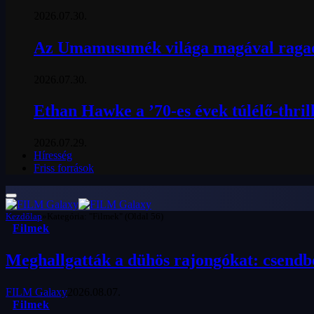
2026.07.30.
Az Umamusumék világa magával ragad
2026.07.30.
Ethan Hawke a ’70-es évek túlélő-thril
2026.07.29.
Híresség
Friss források
Kezdőlap
»
Kategória: "Filmek" (Oldal 56)
Filmek
Meghallgatták a dühös rajongókat: csendbe
FILM Galaxy
2026.08.07.
Filmek