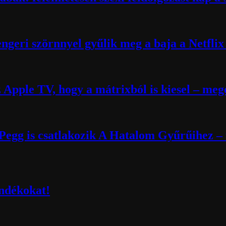
engeri szörnnyel gyűlik meg a baja a Netflix 
 Apple TV, hogy a mátrixból is kiesel – meg
egg is csatlakozik A Hatalom Gyűrűihez – 
ndékokat!