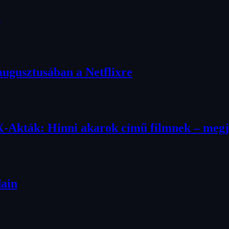
l
augusztusában a Netflixre
 X-Akták: Hinni akarok című filmnek – megjö
dain