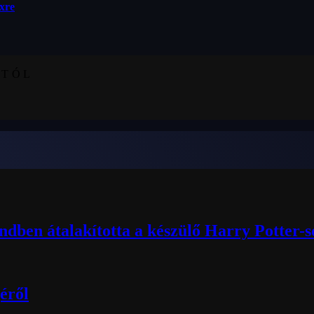
ixre
KTÓL
ndben átalakította a készülő Harry Potter-
éről