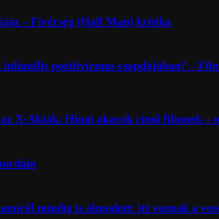
ája – Fivérség (Half Man) kritika
 infantilis pozitivizmus csapdájában? – Fil
k az X-Akták: Hinni akarok című filmnek – m
Bourdain
miről mindig is álmodott: itt vannak a ves