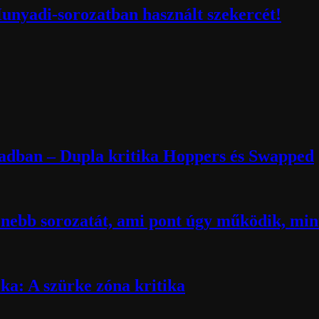
Hunyadi-sorozatban használt szekercét!
zadban – Dupla kritika Hoppers és Swapped
nebb sorozatát, ami pont úgy működik, mint
ika: A szürke zóna kritika