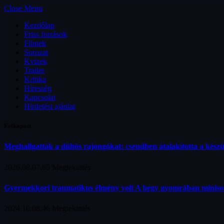
Close Menu
Kezdőlap
Friss források
Filmek
Sorozat
Kvízek
Trailer
Kritika
Híresség
Kapcsolat
Hirdetési ajánlat
Felkapott
Meghallgatták a dühös rajongókat: csendben átalakította a kész
2026.08.07.
65
Megtekintés
Gyermekkori traumatikus élmény volt A hegy gyomrában minis
2024.10.08.
46
Megtekintés