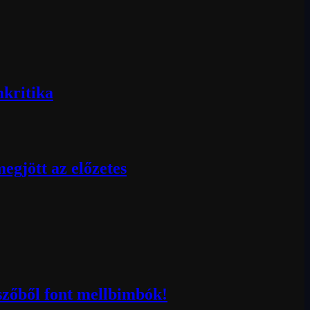
mkritika
egjött az előzetes
szőből font mellbimbók!