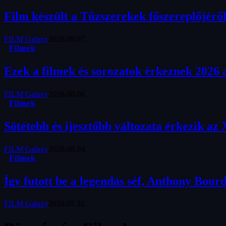
Film készült a Tűzszerekek főszereplőjérő
FILM Galaxy
2026.08.07.
Filmek
Ezek a filmek és sorozatok érkeznek 2026 
FILM Galaxy
2026.08.06.
Filmek
Sötétebb és ijesztőbb változata érkezik az
FILM Galaxy
2026.08.04.
Filmek
Így futott be a legendás séf, Anthony Bour
FILM Galaxy
2026.07.31.