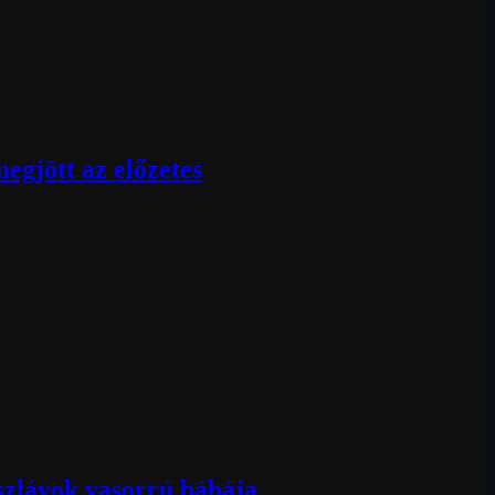
egjött az előzetes
 szlávok vasorrú bábája