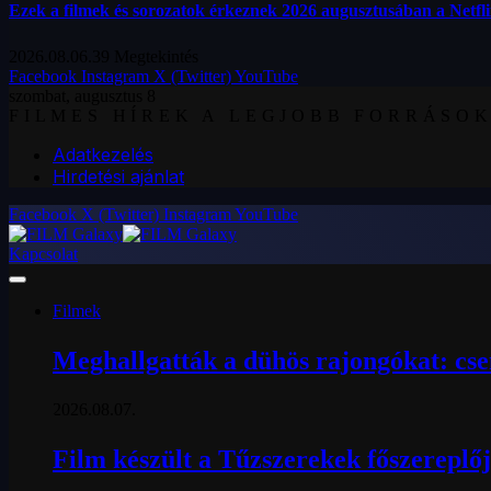
Ezek a filmek és sorozatok érkeznek 2026 augusztusában a Netfl
2026.08.06.
39
Megtekintés
Facebook
Instagram
X (Twitter)
YouTube
szombat, augusztus 8
FILMES HÍREK A LEGJOBB FORRÁSO
Adatkezelés
Hirdetési ajánlat
Facebook
X (Twitter)
Instagram
YouTube
Kapcsolat
Filmek
Meghallgatták a dühös rajongókat: cse
2026.08.07.
Film készült a Tűzszerekek főszereplőj