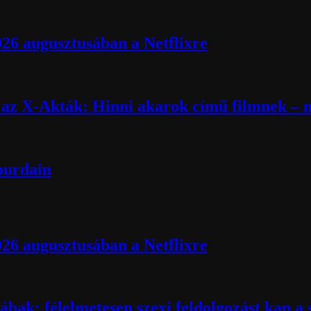
026 augusztusában a Netflixre
k az X-Akták: Hinni akarok című filmnek – m
Bourdain
026 augusztusában a Netflixre
ábak: félelmetesen szexi feldolgozást kap a