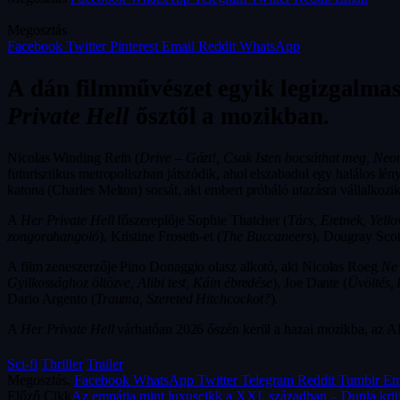
Megosztás
Facebook
Twitter
Pinterest
Email
Reddit
WhatsApp
A dán filmművészet egyik legizgalmas
Private Hell
ősztől a mozikban.
Nicolas Winding Refn (
Drive – Gázt!, Csak Isten bocsáthat meg, Ne
futurisztikus metropoliszban játszódik, ahol elszabadul egy halálos lény
katona (Charles Melton) sorsát, aki embert próbáló utazásra vállalkozi
A
Her Private Hell
főszereplője Sophie Thatcher (
Társ, Eretnek, Yello
zongorahangoló
), Kristine Froseth-et (
The Buccaneers
), Dougray Scot
A film zeneszerzője Pino Donaggio olasz alkotó, aki Nicolas Roeg
Ne 
Gyilkossághoz öltözve, Alibi test, Káin ébredése
), Joe Dante (
Üvöltés,
Dario Argento (
Trauma, Szereted Hitchcockot?
).
A
Her Private Hell
várhatóan 2026 őszén kerül a hazai mozikba, az 
Sci-fi
Thriller
Trailer
Megosztás.
Facebook
WhatsApp
Twitter
Telegram
Reddit
Tumblr
Em
Előző Cikk
Az empátia mint luxuscikk a XXI. században – Dupla kri