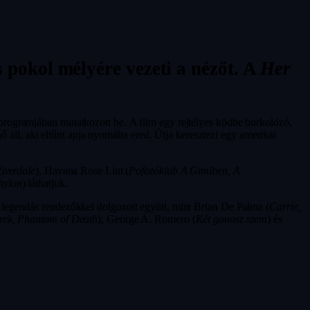
 pokol mélyére vezeti a nézőt. A
Her
 programjában mutatkozott be. A film egy rejtélyes ködbe burkolózó,
nő áll, aki eltűnt apja nyomába ered. Útja keresztezi egy amerikai
Riverdale
), Havana Rose Liut (
Pofozóklub A Gimiben, A
bylon
) láthatjuk.
 legendás rendezőkkel dolgozott együtt, mint Brian De Palma (
Carrie,
érek, Phantom of Death
), George A. Romero (
Két gonosz szem
) és