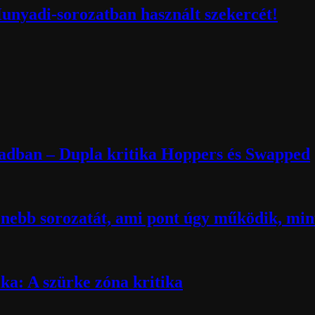
Hunyadi-sorozatban használt szekercét!
zadban – Dupla kritika Hoppers és Swapped
nebb sorozatát, ami pont úgy működik, mint
ika: A szürke zóna kritika