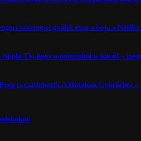
engeri szörnnyel gyűlik meg a baja a Netflix 
 Apple TV, hogy a mátrixból is kiesel – meg
egg is csatlakozik A Hatalom Gyűrűihez – 
ndékokat!