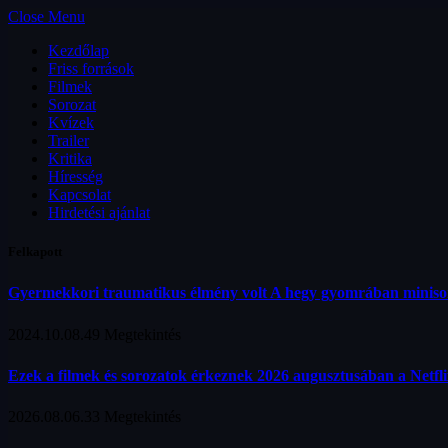
Close Menu
Kezdőlap
Friss források
Filmek
Sorozat
Kvízek
Trailer
Kritika
Híresség
Kapcsolat
Hirdetési ajánlat
Felkapott
Gyermekkori traumatikus élmény volt A hegy gyomrában minis
2024.10.08.
49
Megtekintés
Ezek a filmek és sorozatok érkeznek 2026 augusztusában a Netfl
2026.08.06.
33
Megtekintés