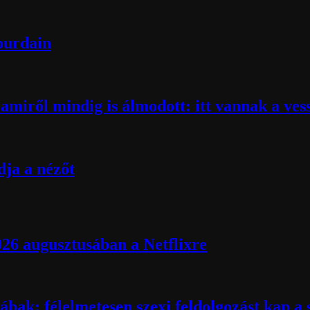
Bourdain
miről mindig is álmodott: itt vannak a ves
ja a nézőt
026 augusztusában a Netflixre
ábak: félelmetesen szexi feldolgozást kap a