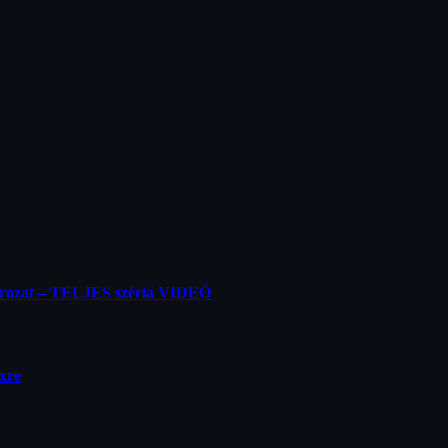
orozat – TELJES széria VIDEÓ
ixre