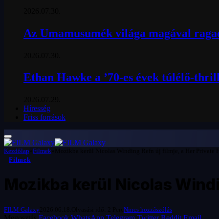
2026.07.30.
Az Umamusumék világa magával ragad
2026.07.30.
Ethan Hawke a ’70-es évek túlélő-thril
2026.07.29.
Híresség
Friss források
Kezdőlap
»
Filmek
»
Mozikba kerül Nicolas Winding Refn új filmje, a Her Private 
Filmek
Mozikba kerül Nicolas Windin
FILM Galaxy
2026.06.18.
Olvasási idő: 2 Perc
Nincs hozzászólás
Megosztás
Facebook
WhatsApp
Telegram
Twitter
Reddit
Email