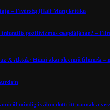
ája – Fivérség (Half Man) kritika
 infantilis pozitivizmus csapdájában? – Fil
k az X-Akták: Hinni akarok című filmnek – m
Bourdain
miről mindig is álmodott: itt vannak a ves