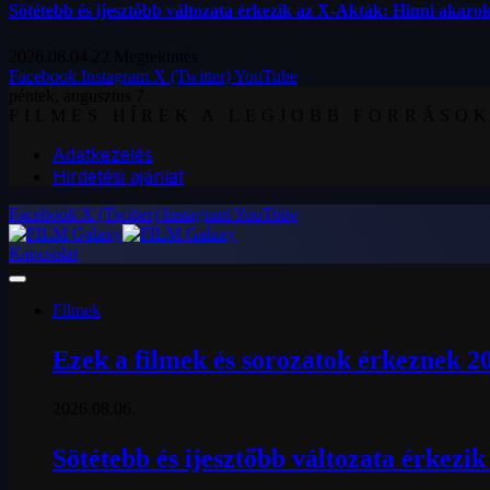
Sötétebb és ijesztőbb változata érkezik az X-Akták: Hinni akarok
2026.08.04.
22
Megtekintés
Facebook
Instagram
X (Twitter)
YouTube
péntek, augusztus 7
FILMES HÍREK A LEGJOBB FORRÁSO
Adatkezelés
Hirdetési ajánlat
Facebook
X (Twitter)
Instagram
YouTube
Kapcsolat
Filmek
Ezek a filmek és sorozatok érkeznek 2
2026.08.06.
Sötétebb és ijesztőbb változata érkezi