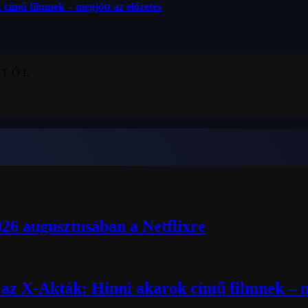
 című filmnek – megjött az előzetes
KTÓL
026 augusztusában a Netflixre
k az X-Akták: Hinni akarok című filmnek – m