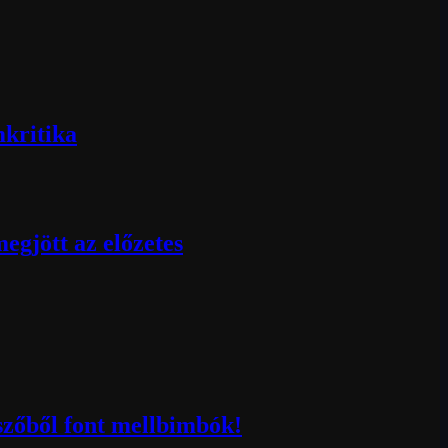
mkritika
egjött az előzetes
szőből font mellbimbók!