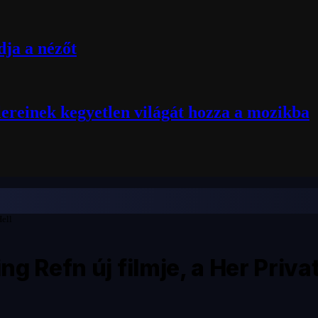
ja a nézőt
lereinek kegyetlen világát hozza a mozikba
Hell
g Refn új filmje, a Her Privat