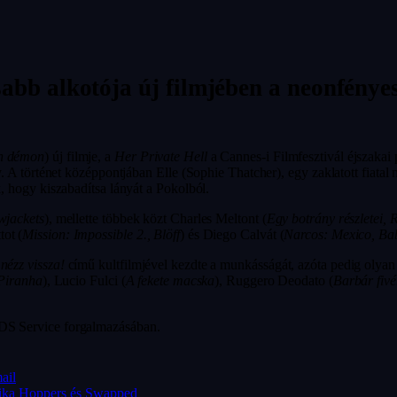
abb alkotója új filmjében a neonfényes
on démon
) új filmje, a
Her Private Hell
a Cannes-i Filmfesztivál éjszakai
. A történet középpontjában Elle (Sophie Thatcher), egy zaklatott fiatal 
k, hogy kiszabadítsa lányát a Pokolból.
wjackets
), mellette többek közt Charles Meltont (
Egy botrány részletei, 
tot (
Mission: Impossible 2., Blöff
) és Diego Calvát (
Narcos: Mexico, Ba
nézz vissza!
című kultfilmjével kezdte a munkásságát, azóta pedig olyan
 Piranha
), Lucio Fulci (
A fekete macska
), Ruggero Deodato (
Barbár fiv
ADS Service forgalmazásában.
ail
tika Hoppers és Swapped