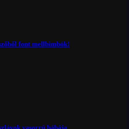
szőből font mellbimbók!
 szlávok vasorrú bábája