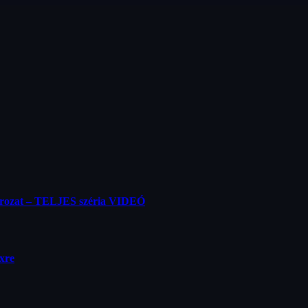
orozat – TELJES széria VIDEÓ
ixre