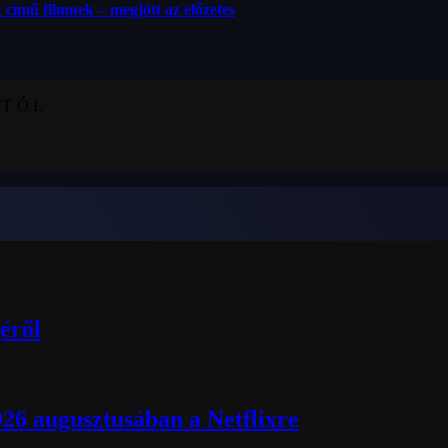
 című filmnek – megjött az előzetes
KTÓL
éről
026 augusztusában a Netflixre