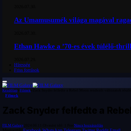
2026.07.30.
Az Umamusumék világa magával ragad
2026.07.30.
Ethan Hawke a ’70-es évek túlélő-thril
2026.07.29.
Híresség
Friss források
Kezdőlap
»
Filmek
»
Zack Snyder felfedte a Rebel Moon rendezői változatok részle
Filmek
Zack Snyder felfedte a Rebe
FILM Galaxy
2024.06.11.
Olvasási idő: 1 Perc
Nincs hozzászólás
Megosztás
Facebook
WhatsApp
Telegram
Twitter
Reddit
Email