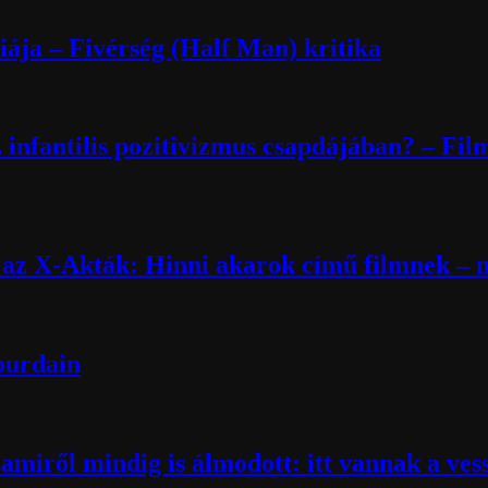
ája – Fivérség (Half Man) kritika
 infantilis pozitivizmus csapdájában? – Fil
k az X-Akták: Hinni akarok című filmnek – m
Bourdain
miről mindig is álmodott: itt vannak a ves