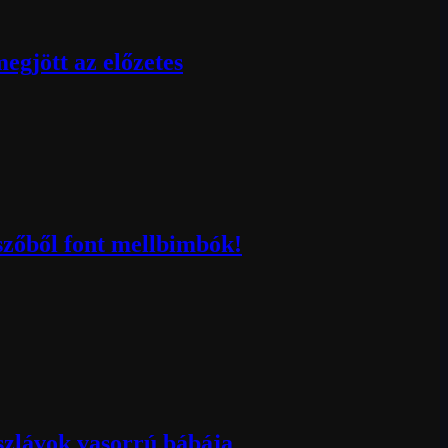
egjött az előzetes
szőből font mellbimbók!
 szlávok vasorrú bábája