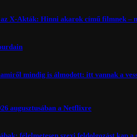
k az X-Akták: Hinni akarok című filmnek – m
Bourdain
miről mindig is álmodott: itt vannak a ves
026 augusztusában a Netflixre
ábak: félelmetesen szexi feldolgozást kap a