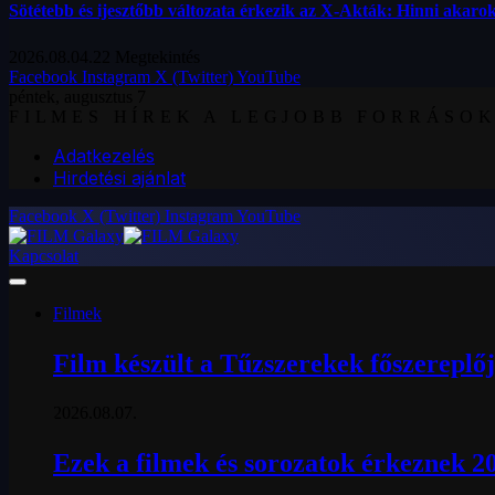
Sötétebb és ijesztőbb változata érkezik az X-Akták: Hinni akarok
2026.08.04.
22
Megtekintés
Facebook
Instagram
X (Twitter)
YouTube
péntek, augusztus 7
FILMES HÍREK A LEGJOBB FORRÁSO
Adatkezelés
Hirdetési ajánlat
Facebook
X (Twitter)
Instagram
YouTube
Kapcsolat
Filmek
Film készült a Tűzszerekek főszereplőj
2026.08.07.
Ezek a filmek és sorozatok érkeznek 2