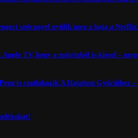
engeri szörnnyel gyűlik meg a baja a Netflix 
 Apple TV, hogy a mátrixból is kiesel – meg
egg is csatlakozik A Hatalom Gyűrűihez – 
ndékokat!