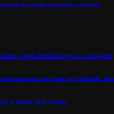
Hunyadi-sorozatban használt szekercét!
zadban – Dupla kritika Hoppers és Swapped
nebb sorozatát, ami pont úgy működik, mint
ika: A szürke zóna kritika