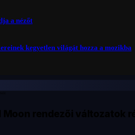
ja a nézőt
lereinek kegyetlen világát hozza a mozikba
teit
l Moon rendezői változatok ré