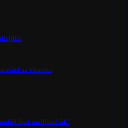
mkritika
egjött az előzetes
szőből font mellbimbók!