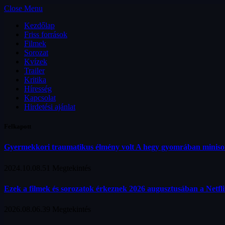
Close Menu
Kezdőlap
Friss források
Filmek
Sorozat
Kvízek
Trailer
Kritika
Híresség
Kapcsolat
Hirdetési ajánlat
Felkapott
Gyermekkori traumatikus élmény volt A hegy gyomrában minis
2024.10.08.
51
Megtekintés
Ezek a filmek és sorozatok érkeznek 2026 augusztusában a Netfl
2026.08.06.
39
Megtekintés