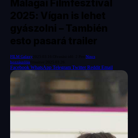
Málagai Filmfesztivál
2025: Vígan is lehet
gyászolni – También
esto pasará trailer
FILM Galaxy
2025.03.16.
Olvasási idő: 2 Perc
Nincs
hozzászólás
Frissítve:
2025.03.26.
Facebook
WhatsApp
Telegram
Twitter
Reddit
Email