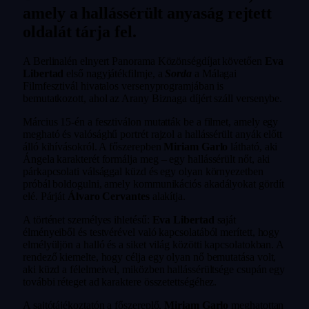
amely a hallássérült anyaság rejtett
oldalát tárja fel.
A Berlinalén elnyert Panorama Közönségdíjat követően
Eva
Libertad
első nagyjátékfilmje, a
Sorda
a Málagai
Filmfesztivál hivatalos versenyprogramjában is
bemutatkozott, ahol az Arany Biznaga díjért száll versenybe.
Március 15-én a fesztiválon mutatták be a filmet, amely egy
megható és valósághű portrét rajzol a hallássérült anyák előtt
álló kihívásokról. A főszerepben
Miriam Garlo
látható, aki
Ángela karakterét formálja meg – egy hallássérült nőt, aki
párkapcsolati válsággal küzd és egy olyan környezetben
próbál boldogulni, amely kommunikációs akadályokat gördít
elé. Párját
Álvaro Cervantes
alakítja.
A történet személyes ihletésű:
Eva Libertad
saját
élményeiből és testvérével való kapcsolatából merített, hogy
elmélyüljön a halló és a siket világ közötti kapcsolatokban. A
rendező kiemelte, hogy célja egy olyan nő bemutatása volt,
aki küzd a félelmeivel, miközben hallássérültsége csupán egy
további réteget ad karaktere összetettségéhez.
A sajtótájékoztatón a főszereplő,
Miriam Garlo
meghatottan