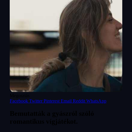
Megosztás
Facebook
Twitter
Pinterest
Email
Reddit
WhatsApp
Bemutatták a gyászról szóló
romantikus vígjátékot.