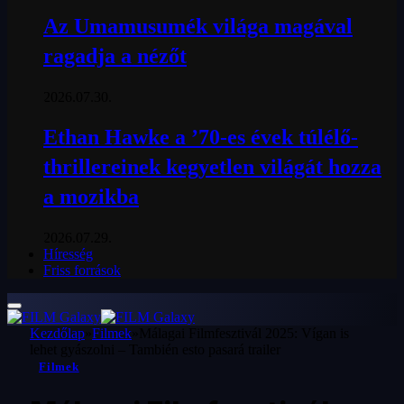
Az Umamusumék világa magával
ragadja a nézőt
2026.07.30.
Ethan Hawke a ’70-es évek túlélő-
thrillereinek kegyetlen világát hozza
a mozikba
2026.07.29.
Híresség
Friss források
Kezdőlap
»
Filmek
»
Málagai Filmfesztivál 2025: Vígan is
lehet gyászolni – También esto pasará trailer
Filmek