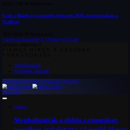
2024.10.08.
46
Megtekintés
Ezek a filmek és sorozatok érkeznek 2026 augusztusában a
Netflixre
2026.08.06.
39
Megtekintés
Facebook
Instagram
X (Twitter)
YouTube
szombat, augusztus 8
FILMES HÍREK A LEGJOBB
FORRÁSOKTÓL
Adatkezelés
Hirdetési ajánlat
Facebook
X (Twitter)
Instagram
YouTube
Kapcsolat
Filmek
Meghallgatták a dühös rajongókat:
csendben átalakította a készülő Harry