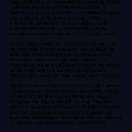
Legújabb filmjével tér vissza a mozivászonra
María Ripoll
,
az
Ahora o nunca
és a
Vivir dos veces
rendezője. A
También esto pasará
című alkotás, amely
Milena Busquets
azonos című, nagy sikerű regényén alapul, a Málaga
Filmfesztiválon mutatkozott be a közönségnek. A film
főszereplői
Marina Salas
és
Susi Sánchez
, akik egy
érzelmileg összetett történetben kalauzolják végig a nézőket.
A történet Blanca életének egy nehéz időszakát mutatja be,
aki anyja halálával szembesül negyvenedik születésnapja
környékén. Hogy elkerülje a gyász fájdalmát, a szexben
keres vigaszt, legyen szó alkalmi kapcsolatokról, volt
férjekről vagy más múló kötődésekről. Amikor ráébred, hogy
nem tudja egyensúlyba hozni felnőtt életét, visszatér
édesanyja házába a festői katalán halászfaluba, Cadaquésba.
Ripoll a romantikus vígjáték eszköztárát használja a gyász és
az önmagunkkal való szembenézés témáinak feldolgozására.
A rendezőnő elmondása szerint a film egyik legnagyobb
kihívása az volt, hogy a regény lírai és intim hangvételét
átültesse a mozivászonra. Ebben a szerző,
Milena Busquets
is aktívan közreműködött, aki nemcsak a forgatáson vett
részt, hanem szoros kapcsolatot alakított ki
Marina Salas
szal
is, segítve őt a karakter mélységeinek felfedezésében.