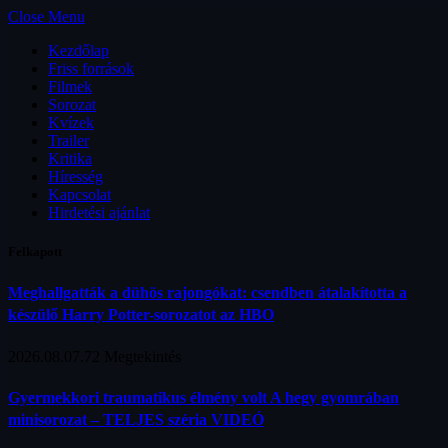
Close Menu
Kezdőlap
Friss források
Filmek
Sorozat
Kvízek
Trailer
Kritika
Híresség
Kapcsolat
Hirdetési ajánlat
Felkapott
Meghallgatták a dühös rajongókat: csendben átalakította a
készülő Harry Potter-sorozatot az HBO
2026.08.07.
72
Megtekintés
Gyermekkori traumatikus élmény volt A hegy gyomrában
minisorozat – TELJES széria VIDEÓ