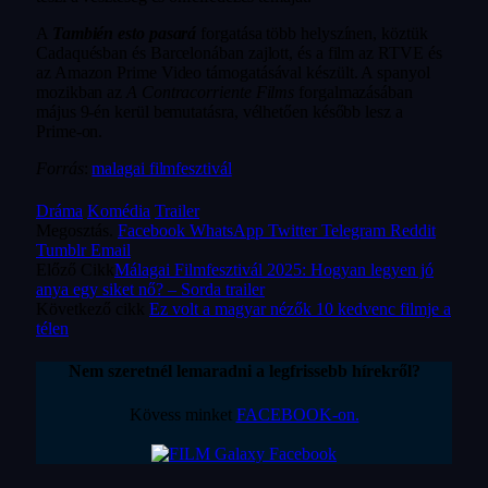
A
También esto pasará
forgatása több helyszínen, köztük
Cadaquésban és Barcelonában zajlott, és a film az RTVE és
az Amazon Prime Video támogatásával készült. A spanyol
mozikban az
A Contracorriente Films
forgalmazásában
május 9-én kerül bemutatásra, vélhetően később lesz a
Prime-on.
Forrás
:
malagai filmfesztivál
Dráma
Komédia
Trailer
Megosztás.
Facebook
WhatsApp
Twitter
Telegram
Reddit
Tumblr
Email
Előző Cikk
Málagai Filmfesztivál 2025: Hogyan legyen jó
anya egy siket nő? – Sorda trailer
Következő cikk
Ez volt a magyar nézők 10 kedvenc filmje a
télen
Nem szeretnél lemaradni a legfrissebb hírekről?
Kövess minket
FACEBOOK-on.