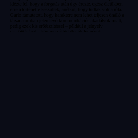
idézte fel, hogy a forgatás után úgy érezte, egész életükben
erre a történetre készültek, anélkül, hogy tudtak volna róla.
Garlo rámutatott, hogy karaktere nem lehet teljesen önálló a
társadalomban jelen lévő kommunikációs akadályok miatt,
pedig ezek kis erőfeszítéssel – például a jelnyelv
elsajátításával – könnyen áthidalhatók lennének.
Álvaro Cervantes
elmondta, hogy a forgatókönyv első
oldalainak elolvasásakor először sírta el magát egy szöveg
miatt. Ezt követően elkötelezte magát amellett, hogy
elsajátítja a jelnyelvet, hogy hitelesen adhassa át karaktere
érzelmeit. Már az első próbafelvételen megtapasztalta azt a
különleges kapcsolatot, amely a történet két főszereplője
között kialakul.
Eva Libertad
hangsúlyozta, hogy a film optimista
hangvételt képvisel a hallássérültek társadalmi integrációjával
kapcsolatban. Az alkotás arra ösztönöz, hogy a társadalom
jobban figyeljen az alkalmazkodásra, a törődésre és a
szeretetre, amelyek minden párkapcsolat alapjai kellene,
hogy legyenek.
A
Sorda
egy korábbi rövidfilm adaptációja, amelyet