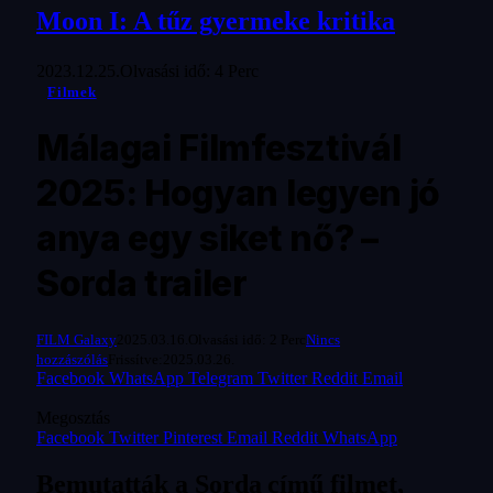
Moon I: A tűz gyermeke kritika
2023.12.25.
Olvasási idő: 4 Perc
Filmek
Málagai Filmfesztivál
2025: Hogyan legyen jó
anya egy siket nő? –
Sorda trailer
FILM Galaxy
2025.03.16.
Olvasási idő: 2 Perc
Nincs
hozzászólás
Frissítve:
2025.03.26.
Facebook
WhatsApp
Telegram
Twitter
Reddit
Email
Megosztás
Facebook
Twitter
Pinterest
Email
Reddit
WhatsApp
Bemutatták a Sorda című filmet,