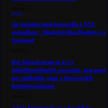
2024.06.17.
Kritika
Az empátia mint luxuscikk a XXI.
században – Dupla kritika Hoppers és
Swapped
2026.06.17.
Riz Ahmed megírta az év
legkellemetlenebb sorozatát, ami pont
úgy működik, mint a legrosszabb
kattintásvadászat
2026.06.12.
A brit fenegyerek és a darálthús-