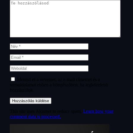
Mentsd el a nevemet, az e-mail címemet és a
weboldalamat ebben a böngészőben, ha legközelebb
hozzászólok.
This site uses Akismet to reduce spam.
Learn how your
comment data is processed.