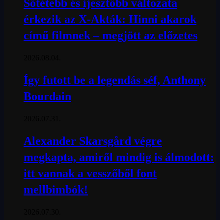
Sötétebb és ijesztőbb változata
érkezik az X-Akták: Hinni akarok
című filmnek – megjött az előzetes
2026.08.04.
Így futott be a legendás séf, Anthony
Bourdain
2026.07.31.
Alexander Skarsgård végre
megkapta, amiről mindig is álmodott:
itt vannak a vesszőből font
mellbimbók!
2026.07.30.