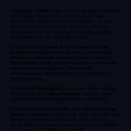
A főszereplő,
Marina Salas
elárulta, hogy Blanca karaktere
nem a hagyományos módon éli meg a gyászt, hanem
menekül előle, felelőtlen és szétszórt életet élve. Az általa
megformált karakter egy nő, aki nem illeszkedik bele a
tipikus anya, lány vagy szerető szerepébe, de a veszteség
feldolgozása révén újra megtalálja önmagát.
A filmben
Carlos Cuevas
,
Borja Espinosa
és
Carles
Francino
is fontos szerepeket játszanak, a rendezés és a
látványvilág pedig külön elismerést kapott a fesztiválon.
María Ripoll
kiemelte, hogy a fényképezés és a művészeti
rendezés kulcsfontosságú volt a film esztétikai
atmoszférájának megteremtésében, amely hűen tükrözi a
regény hangulatát.
A film zenéjét
María Rodés
szerezte, és a történet érzelmi
súlyát tovább erősíti
Milena Busquets
narrációja, amely
egyfajta belső monológként egészíti ki a cselekményt.
A film producerei,
Juan Gordon
,
Eva Cebrián
és
Belén
Sánchez
a bemutatón hangsúlyozták, hogy noha a film nem
feltétlenül a tömegek számára készült, mély érzelmi és
narratív töltettel bír, amely minden néző számára átélhetővé
teszi a veszteség és önfelfedezés témáját.