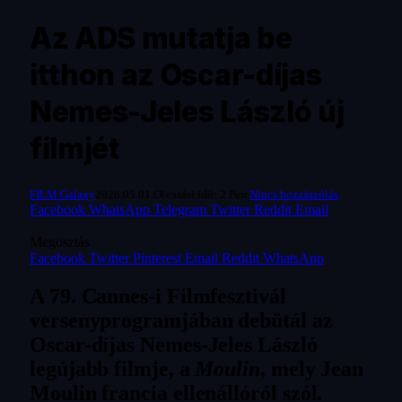
Az ADS mutatja be
itthon az Oscar-díjas
Nemes-Jeles László új
filmjét
FILM Galaxy
2026.05.01.
Olvasási idő: 2 Perc
Nincs hozzászólás
Facebook
WhatsApp
Telegram
Twitter
Reddit
Email
Megosztás
Facebook
Twitter
Pinterest
Email
Reddit
WhatsApp
A 79. Cannes-i Filmfesztivál
versenyprogramjában debütál az
Oscar-díjas Nemes-Jeles László
legújabb filmje, a
Moulin
, mely Jean
Moulin francia ellenállóról szól.