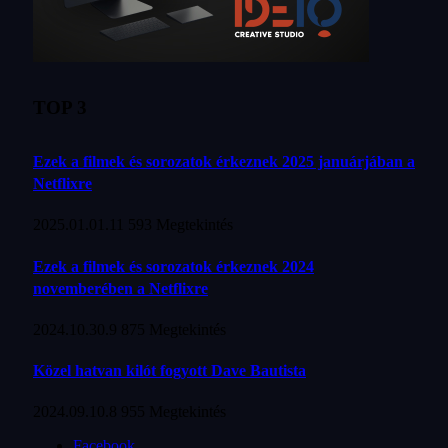
TOP 3
Ezek a filmek és sorozatok érkeznek 2025 januárjában a
Netflixre
2025.01.01.
11 593
Megtekintés
Ezek a filmek és sorozatok érkeznek 2024
novemberében a Netflixre
2024.10.30.
9 875
Megtekintés
Közel hatvan kilót fogyott Dave Bautista
2024.09.10.
8 955
Megtekintés
Facebook