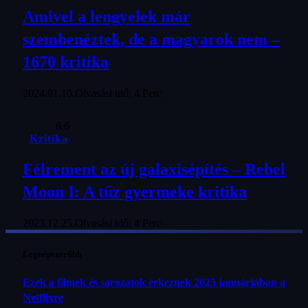
Amivel a lengyelek már
szembenéztek, de a magyarok nem –
1670 kritika
2024.01.10.
Olvasási idő: 4 Perc
6.6
Kritika
Félrement az új galaxisépítés – Rebel
Moon I: A tűz gyermeke kritika
2023.12.25.
Olvasási idő: 4 Perc
Legnépszerűbb
Ezek a filmek és sorozatok érkeznek 2025 januárjában a
Netflixre