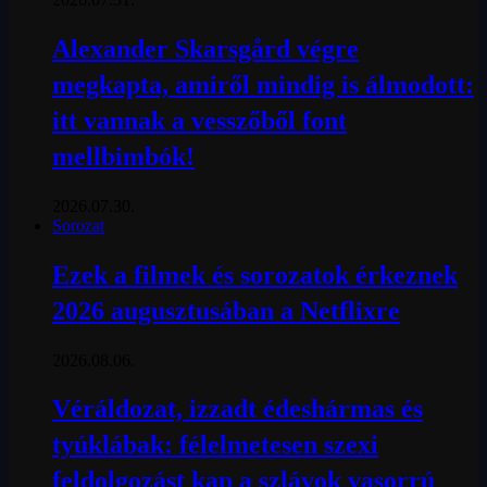
Alexander Skarsgård végre
megkapta, amiről mindig is álmodott:
itt vannak a vesszőből font
mellbimbók!
2026.07.30.
Sorozat
Ezek a filmek és sorozatok érkeznek
2026 augusztusában a Netflixre
2026.08.06.
Véráldozat, izzadt édeshármas és
tyúklábak: félelmetesen szexi
feldolgozást kap a szlávok vasorrú