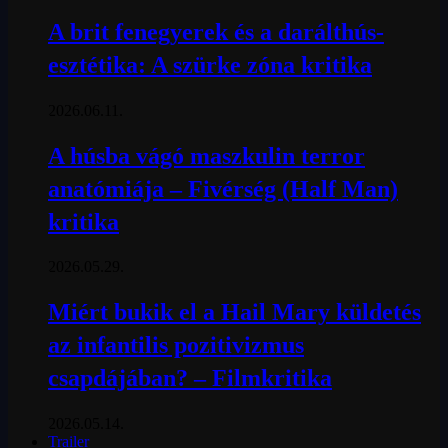
A brit fenegyerek és a darálthús-
esztétika: A szürke zóna kritika
2026.06.11.
A húsba vágó maszkulin terror
anatómiája – Fivérség (Half Man)
kritika
2026.05.29.
Miért bukik el a Hail Mary küldetés
az infantilis pozitivizmus
csapdájában? – Filmkritika
2026.05.14.
Trailer