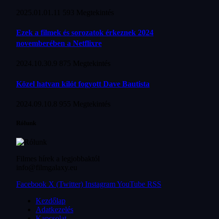
2025.01.01.
11 593
Megtekintés
Ezek a filmek és sorozatok érkeznek 2024
novemberében a Netflixre
2024.10.30.
9 875
Megtekintés
Közel hatvan kilót fogyott Dave Bautista
2024.09.10.
8 955
Megtekintés
Rólunk
Filmes hírek a legjobbaktól
info@filmgalaxy.eu
Facebook
X (Twitter)
Instagram
YouTube
RSS
Kezdőlap
Adatkezelés
Kapcsolat