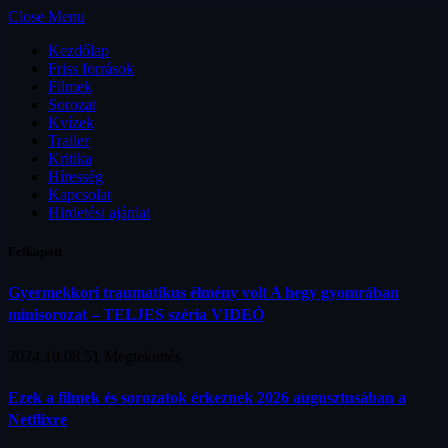
Close Menu
Kezdőlap
Friss források
Filmek
Sorozat
Kvízek
Trailer
Kritika
Híresség
Kapcsolat
Hirdetési ajánlat
Felkapott
Gyermekkori traumatikus élmény volt A hegy gyomrában
minisorozat – TELJES széria VIDEÓ
2024.10.08.
51
Megtekintés
Ezek a filmek és sorozatok érkeznek 2026 augusztusában a
Netflixre