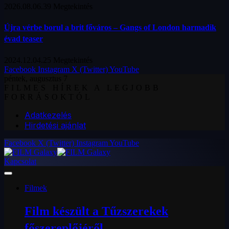
2026.08.06.
39
Megtekintés
Újra vérbe borul a brit főváros – Gangs of London harmadik
évad teaser
2024.12.04.
25
Megtekintés
Facebook
Instagram
X (Twitter)
YouTube
péntek, augusztus 7
FILMES HÍREK A LEGJOBB
FORRÁSOKTÓL
Adatkezelés
Hirdetési ajánlat
Facebook
X (Twitter)
Instagram
YouTube
Kapcsolat
Filmek
Film készült a Tűzszerekek
főszereplőjéről