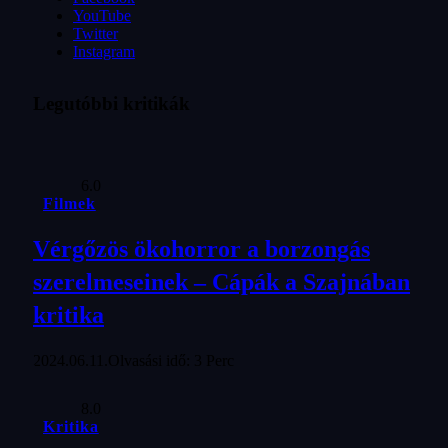
YouTube
Twitter
Instagram
Legutóbbi kritikák
6.0
Filmek
Vérgőzös ökohorror a borzongás
szerelmeseinek – Cápák a Szajnában
kritika
2024.06.11.
Olvasási idő: 3 Perc
8.0
Kritika