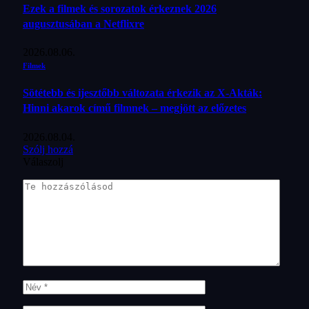
Ezek a filmek és sorozatok érkeznek 2026
augusztusában a Netflixre
2026.08.06.
Filmek
Sötétebb és ijesztőbb változata érkezik az X-Akták:
Hinni akarok című filmnek – megjött az előzetes
2026.08.04.
Szólj hozzá
Válaszolj