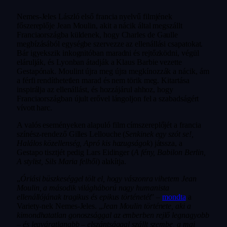
Nemes-Jeles László első francia nyelvű filmjének
főszereplője Jean Moulin, akit a nácik által megszállt
Franciaországba küldenek, hogy Charles de Gaulle
megbízásából egységbe szervezze az ellenállási csapatokat.
Bár igyekszik inkognitóban maradni és rejtőzködni, végül
elárulják, és Lyonban átadják a Klaus Barbie vezette
Gestapónak. Moulint újra meg újra megkínozzák a nácik, ám
a férfi rendíthetetlen marad és nem törik meg. Kitartása
inspirálja az ellenállást, és hozzájárul ahhoz, hogy
Franciaországban újult erővel lángoljon fel a szabadságért
vívott harc.
A valós eseményeken alapuló film címszereplőjét a francia
színész-rendező Gilles Lellouche (
Senkinek egy szót se!,
Halálos közellenség, Apró kis hazugságok
) játssza, a
Gestapo tisztjét pedig Lars Eidinger (
A fény, Babilon Berlin,
A stylist, Sils Maria felhői
) alakítja.
„
Óriási büszkeséggel tölt el, hogy vászonra vihetem Jean
Moulin, a második világháború nagy humanista
ellenállójának tragikus és epikus történetét
” –
mondta
a
Variety-nek Nemes-Jeles. „
Jean Moulin története, aki a
kimondhatatlan gonoszsággal az emberben rejlő legnagyobb
– és legváratlanabb – elszántsággal szállt szembe, a mai