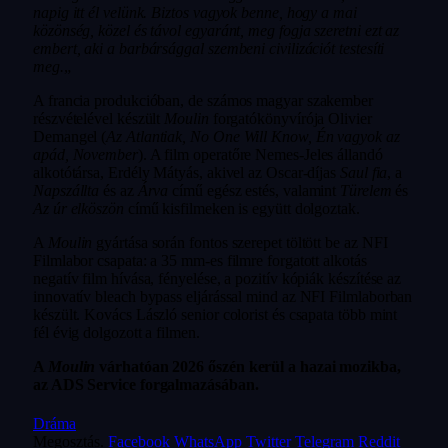
napig itt él velünk. Biztos vagyok benne, hogy a mai
közönség, közel és távol egyaránt, meg fogja szeretni ezt az
embert, aki a barbársággal szembeni civilizációt testesíti
meg.
„
A francia produkcióban, de számos magyar szakember
részvételével készült
Moulin
forgatókönyvírója Olivier
Demangel (
Az Atlantiak, No One Will Know, Én vagyok az
apád, November
). A film operatőre Nemes-Jeles állandó
alkotótársa, Erdély Mátyás, akivel az Oscar-díjas
Saul fia
, a
Napszállta
és az
Árva
című egész estés, valamint
Türelem
és
Az úr elköszön
című kisfilmeken is együtt dolgoztak.
A
Moulin
gyártása során fontos szerepet töltött be az NFI
Filmlabor csapata: a 35 mm-es filmre forgatott alkotás
negatív film hívása, fényelése, a pozitív kópiák készítése az
innovatív bleach bypass eljárással mind az NFI Filmlaborban
készült. Kovács László senior colorist és csapata több mint
fél évig dolgozott a filmen.
A
Moulin
várhatóan 2026 őszén kerül a hazai mozikba,
az ADS Service forgalmazásában.
Dráma
Megosztás.
Facebook
WhatsApp
Twitter
Telegram
Reddit