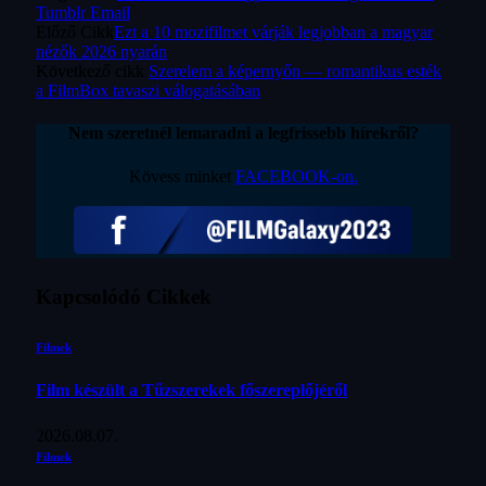
Tumblr
Email
Előző Cikk
Ezt a 10 mozifilmet várják legjobban a magyar
nézők 2026 nyarán
Következő cikk
Szerelem a képernyőn — romantikus esték
a FilmBox tavaszi válogatásában
Nem szeretnél lemaradni a legfrissebb hírekről?
Kövess minket
FACEBOOK-on.
Kapcsolódó
Cikkek
Filmek
Film készült a Tűzszerekek főszereplőjéről
2026.08.07.
Filmek