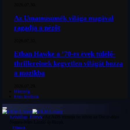
2026.07.30.
Az Umamusumék világa magával
ragadja a nézőt
2026.07.30.
Ethan Hawke a ’70-es évek túlélő-
thrillereinek kegyetlen világát hozza
a mozikba
2026.07.29.
Híresség
Friss források
Kezdőlap
»
Filmek
»
Az ADS mutatja be itthon az Oscar-díjas
Nemes-Jeles László új filmjét
Filmek