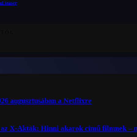
d teaser
KTÓL
026 augusztusában a Netflixre
k az X-Akták: Hinni akarok című filmnek – m