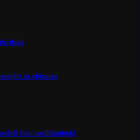
mkritika
egjött az előzetes
szőből font mellbimbók!