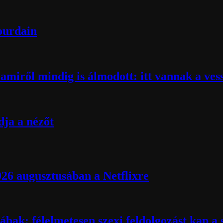
Bourdain
miről mindig is álmodott: itt vannak a ves
ja a nézőt
026 augusztusában a Netflixre
ábak: félelmetesen szexi feldolgozást kap a