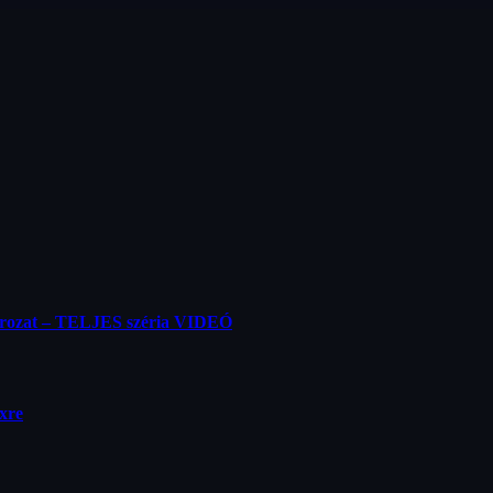
orozat – TELJES széria VIDEÓ
ixre