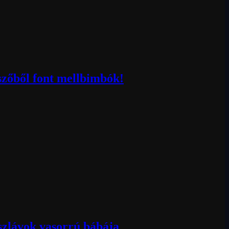
szőből font mellbimbók!
 szlávok vasorrú bábája