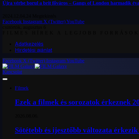
Újra vérbe borul a brit főváros – Gangs of London harmadik éva
2024.12.04.
24
Megtekintés
Facebook
Instagram
X (Twitter)
YouTube
csütörtök, augusztus 6
FILMES HÍREK A LEGJOBB FORRÁSO
Adatkezelés
Hirdetési ajánlat
Facebook
X (Twitter)
Instagram
YouTube
Kapcsolat
Filmek
Ezek a filmek és sorozatok érkeznek 2
2026.08.06.
Sötétebb és ijesztőbb változata érkezi