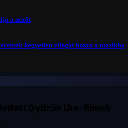
ja a nézőt
lereinek kegyetlen világát hozza a mozikba
vített Gyűrűk Ura-filmek
.08.