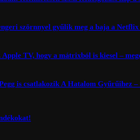
engeri szörnnyel gyűlik meg a baja a Netflix 
 Apple TV, hogy a mátrixból is kiesel – meg
egg is csatlakozik A Hatalom Gyűrűihez – 
ndékokat!