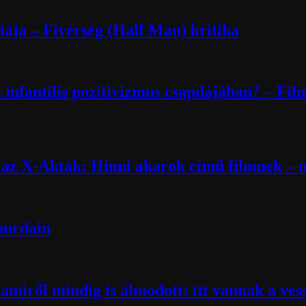
ája – Fivérség (Half Man) kritika
 infantilis pozitivizmus csapdájában? – Fil
k az X-Akták: Hinni akarok című filmnek – m
Bourdain
miről mindig is álmodott: itt vannak a ves