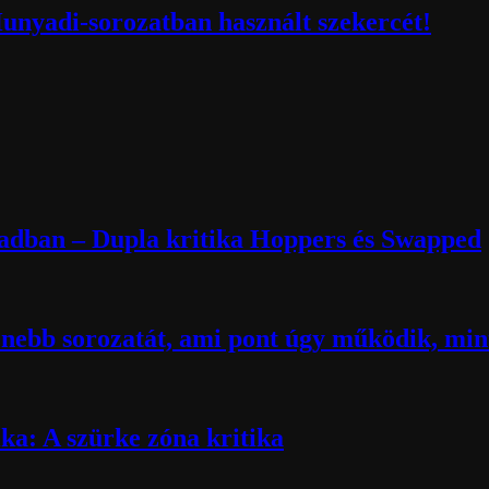
Hunyadi-sorozatban használt szekercét!
zadban – Dupla kritika Hoppers és Swapped
nebb sorozatát, ami pont úgy működik, mint
ika: A szürke zóna kritika