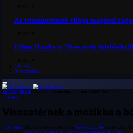
2026.07.30.
Az Umamusumék világa magával ragad
2026.07.30.
Ethan Hawke a ’70-es évek túlélő-thril
2026.07.29.
Híresség
Friss források
Kezdőlap
»
Filmek
»
Visszatérnek a mozikba a bővített Gyűrűk Ura-filmek
Filmek
Visszatérnek a mozikba a bő
FILM Galaxy
2025.12.08.
Olvasási idő: 2 Perc
Nincs hozzászólás
Frissítve:
2025.12
Megosztás
Facebook
WhatsApp
Telegram
Twitter
Reddit
Email