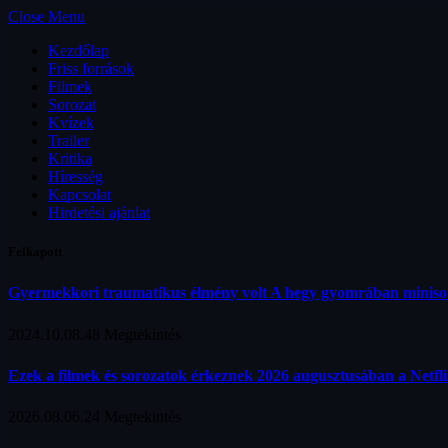
Close Menu
Kezdőlap
Friss források
Filmek
Sorozat
Kvízek
Trailer
Kritika
Híresség
Kapcsolat
Hirdetési ajánlat
Felkapott
Gyermekkori traumatikus élmény volt A hegy gyomrában minis
2024.10.08.
48
Megtekintés
Ezek a filmek és sorozatok érkeznek 2026 augusztusában a Netfl
2026.08.06.
24
Megtekintés