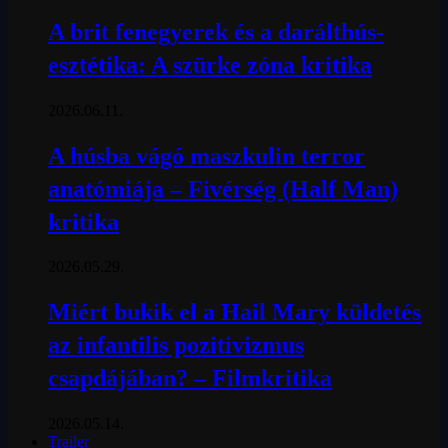
A brit fenegyerek és a darálthús-
esztétika: A szürke zóna kritika
2026.06.11.
A húsba vágó maszkulin terror
anatómiája – Fivérség (Half Man)
kritika
2026.05.29.
Miért bukik el a Hail Mary küldetés
az infantilis pozitivizmus
csapdájában? – Filmkritika
2026.05.14.
Trailer