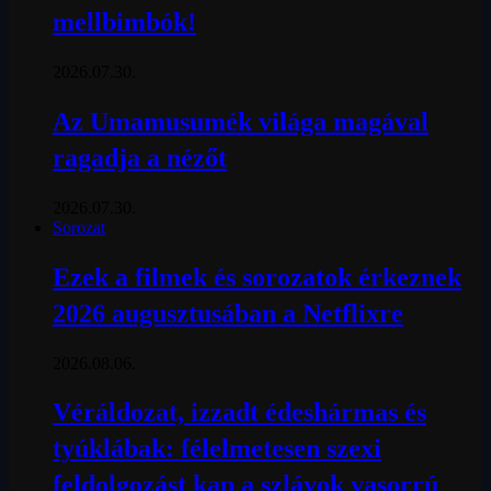
mellbimbók!
2026.07.30.
Az Umamusumék világa magával
ragadja a nézőt
2026.07.30.
Sorozat
Ezek a filmek és sorozatok érkeznek
2026 augusztusában a Netflixre
2026.08.06.
Véráldozat, izzadt édeshármas és
tyúklábak: félelmetesen szexi
feldolgozást kap a szlávok vasorrú