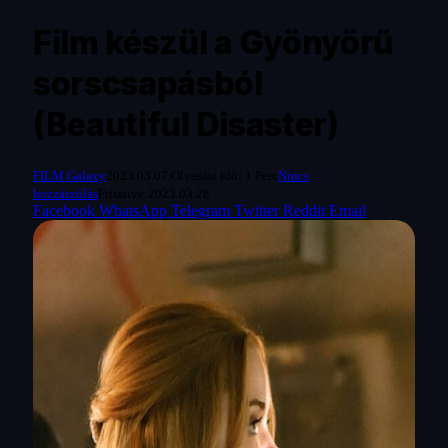
Film készül a Gyönyörű
sorscsapásból
(Beautiful Disaster)
FILM Galaxy
2023.03.07.
Olvasási idő: 1 Perc
Nincs
hozzászólás
Frissítve:
2023.03.28.
Facebook
WhatsApp
Telegram
Twitter
Reddit
Email