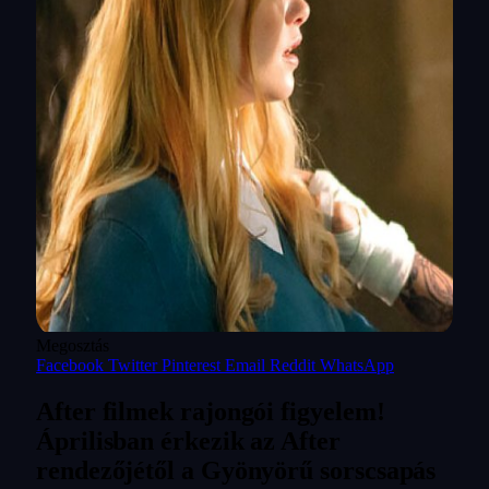
Megosztás
Facebook
Twitter
Pinterest
Email
Reddit
WhatsApp
After filmek rajongói figyelem!
Áprilisban érkezik az After
rendezőjétől a Gyönyörű sorscsapás