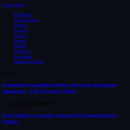
Close Menu
Kezdőlap
Friss források
Filmek
Sorozat
Kvízek
Trailer
Kritika
Híresség
Kapcsolat
Hirdetési ajánlat
Felkapott
Gyermekkori traumatikus élmény volt A hegy gyomrában
minisorozat – TELJES széria VIDEÓ
2024.10.08.
48
Megtekintés
Ezek a filmek és sorozatok érkeznek 2026 augusztusában a
Netflixre