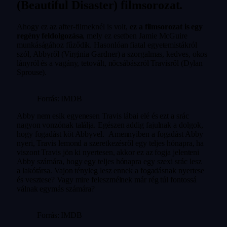
(Beautiful Disaster) filmsorozat.
Ahogy ez az after-filmeknél is volt,
ez a filmsorozat is egy
regény feldolgozása
, mely ez esetben Jamie McGuire
munkáságához fűződik. Hasonlóan fiatal egyetemistákról
szól, Abbyről (Virginia Gardner) a szorgalmas, kedves, okos
lányról és a vagány, tetovált, nőcsábászról Travisről (Dylan
Sprouse).
Forrás: IMDB
Abby nem esik egyenesen Travis lábai elé és ezt a srác
nagyon vonzónak találja. Egészen addig fajulnak a dolgok,
hogy fogadást köt Abbyvel. Amennyiben a fogadást Abby
nyeri, Travis lemond a szeretkezésről egy teljes hónapra, ha
viszont Travis jön ki nyertesen, akkor ez az fogja jelenteni
Abby számára, hogy egy teljes hónapra egy szexi srác lesz
a lakótársa. Vajon tényleg lesz ennek a fogadásnak nyertese
és vesztese? Vagy mire feleszmélnek már rég túl fontossá
válnak egymás számára?
Forrás: IMDB