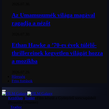
2026.07.30.
Az Umamusumék világa magával
ragadja a nézőt
2026.07.30.
Ethan Hawke a ’70-es évek túlélő-
thrillereinek kegyetlen világát hozza
a mozikba
2026.07.29.
Híresség
Friss források
Kezdőlap
»
Trailer
»
Film készül a Gyönyörű sorscsapásból
(Beautiful Disaster)
Trailer