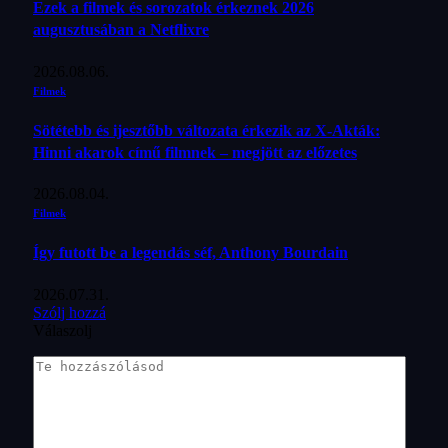
Ezek a filmek és sorozatok érkeznek 2026
augusztusában a Netflixre
2026.08.06.
Filmek
Sötétebb és ijesztőbb változata érkezik az X-Akták:
Hinni akarok című filmnek – megjött az előzetes
2026.08.04.
Filmek
Így futott be a legendás séf, Anthony Bourdain
2026.07.31.
Szólj hozzá
Válaszolj