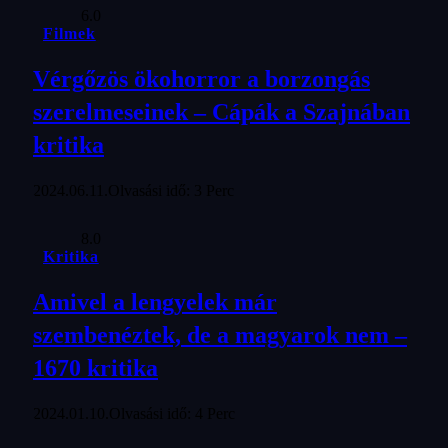
6.0
Filmek
Vérgőzös ökohorror a borzongás
szerelmeseinek – Cápák a Szajnában
kritika
2024.06.11.
Olvasási idő: 3 Perc
8.0
Kritika
Amivel a lengyelek már
szembenéztek, de a magyarok nem –
1670 kritika
2024.01.10.
Olvasási idő: 4 Perc