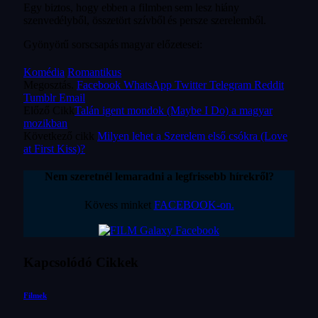
Egy biztos, hogy ebben a filmben sem lesz hiány
szenvedélyből, összetört szívből és persze szerelemből.
Gyönyörű sorscsapás magyar előzetesei:
Komédia
Romantikus
Megosztás.
Facebook
WhatsApp
Twitter
Telegram
Reddit
Tumblr
Email
Előző Cikk
Talán igent mondok (Maybe I Do) a magyar
mozikban
Következő cikk
Milyen lehet a Szerelem első csókra (Love
at First Kiss)?
Nem szeretnél lemaradni a legfrissebb hírekről?
Kövess minket
FACEBOOK-on.
Kapcsolódó
Cikkek
Filmek