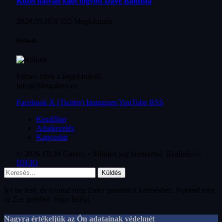
Közel hatvan kilót fogyott Dave Bautista
2024.09.10.
8 955
Megtekintés
Rólunk
Filmes hírek a legjobbaktól
info@filmgalaxy.eu
Facebook
X (Twitter)
Instagram
YouTube
RSS
Kezdőlap
Adatkezelés
Kapcsolat
© 2026 FILM Galaxy • Minden jog fenntartva. Realizáció:
IDEIO
Küldés
Írd be fent, és nyomd meg
Enter
gombot a kereséshez. Nyomd meg
az
Esc
gombot, hogy kilépj.
Nagyra értékeljük az Ön adatainak védelmét