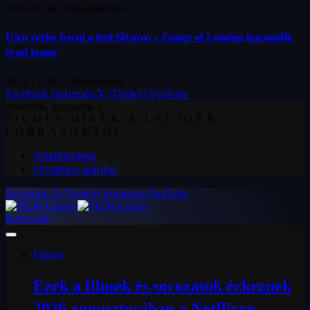
2026.08.06.
30
Megtekintés
Újra vérbe borul a brit főváros – Gangs of London harmadik
évad teaser
2024.12.04.
25
Megtekintés
Facebook
Instagram
X (Twitter)
YouTube
csütörtök, augusztus 6
FILMES HÍREK A LEGJOBB
FORRÁSOKTÓL
Adatkezelés
Hirdetési ajánlat
Facebook
X (Twitter)
Instagram
YouTube
Kapcsolat
Filmek
Ezek a filmek és sorozatok érkeznek
2026 augusztusában a Netflixre