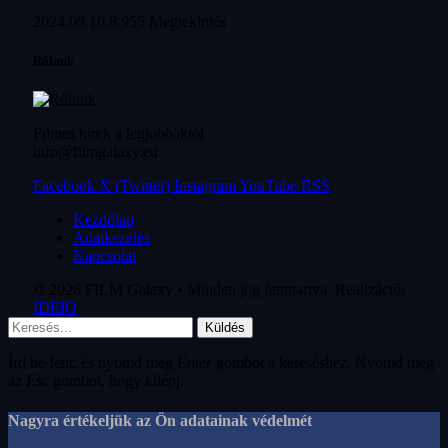
2024.09.10.
8 955
Megtekintés
Rólunk
Filmes hírek a legjobbaktól
info@filmgalaxy.eu
Facebook
X (Twitter)
Instagram
YouTube
RSS
Kezdőlap
Adatkezelés
Kapcsolat
© 2026 FILM Galaxy • Minden jog fenntartva. Realizáció:
IDEIO
Küldés
Írd be fent, és nyomd meg
Enter
gombot a kereséshez. Nyomd meg
az
Esc
gombot, hogy kilépj.
Nagyra értékeljük az Ön adatainak védelmét