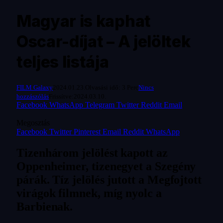
Magyar is kaphat
Oscar-díjat – A jelöltek
teljes listája
FILM Galaxy
2024.01.23.
Olvasási idő: 3 Perc
Nincs
hozzászólás
Frissítve:
2024.03.10.
Facebook
WhatsApp
Telegram
Twitter
Reddit
Email
Megosztás
Facebook
Twitter
Pinterest
Email
Reddit
WhatsApp
Tizenhárom jelölést kapott az
Oppenheimer, tizenegyet a Szegény
párák. Tíz jelölés jutott a Megfojtott
virágok filmnek, míg nyolc a
Barbienak.