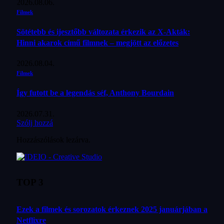
2026.08.06.
Filmek
Sötétebb és ijesztőbb változata érkezik az X-Akták:
Hinni akarok című filmnek – megjött az előzetes
2026.08.04.
Filmek
Így futott be a legendás séf, Anthony Bourdain
2026.07.31.
Szólj hozzá
Hozzászólások lezárva.
TOP 3
Ezek a filmek és sorozatok érkeznek 2025 januárjában a
Netflixre