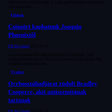
drámaszéria utolsó évadát. A Vaják gyakorlatához hasonlóan
a Korona című…
Filmek
Csömört kaphatunk Joaquin
Phoenixtől
FILM Galaxy
2023.10.16.
Jön a Napoleon film négyórás rendezői változata. Már
dolgozik Ridley Scott a francia zsarnokról szóló epikus film
rendezői változatán, ami…
Trailer
Orrbosszúhadjárat zúdult Bradley
Cooperre, akit antiszemitának
tartanak
FILM Galaxy
2023.08.18.