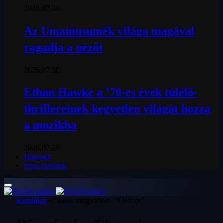
2026.07.30.
Az Umamusumék világa magával
ragadja a nézőt
2026.07.30.
Ethan Hawke a ’70-es évek túlélő-
thrillereinek kegyetlen világát hozza
a mozikba
2026.07.29.
Híresség
Friss források
Kezdőlap
»
Cikkek megjelölve: "Életrajz"