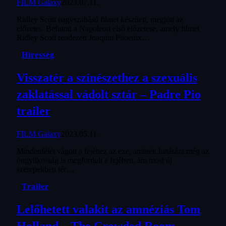
FILM Galaxy
2023.07.11.
Ridley Scott nagyszabású filmet készített, megjött az
előzetes. Befutott a Napoleon első előzetese, amely filmet
Ridley Scott rendezett Joaquin Phoenix…
Híresség
Visszatér a színészethez a szexuális
zaklatással vádolt sztár – Padre Pio
trailer
FILM Galaxy
2023.05.11.
Mindenfélét vágott a fejéhez az exe, aminek hatására még az
öngyilkosság is megfordult a fejében, ám most új
szerepekben tér…
Trailer
Lelőhetett valakit az amnéziás Tom
Holland – The Crowded Room