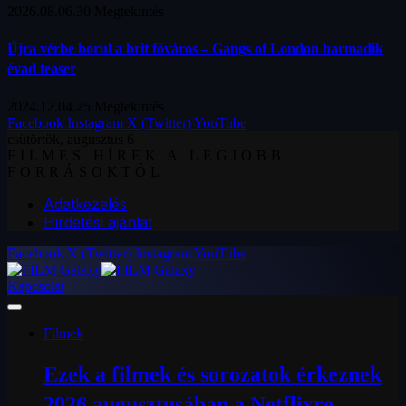
2026.08.06.
30
Megtekintés
Újra vérbe borul a brit főváros – Gangs of London harmadik
évad teaser
2024.12.04.
25
Megtekintés
Facebook
Instagram
X (Twitter)
YouTube
csütörtök, augusztus 6
FILMES HÍREK A LEGJOBB
FORRÁSOKTÓL
Adatkezelés
Hirdetési ajánlat
Facebook
X (Twitter)
Instagram
YouTube
Kapcsolat
Filmek
Ezek a filmek és sorozatok érkeznek
2026 augusztusában a Netflixre