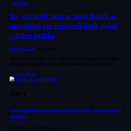
Kritika
Így szerezték meg az amerikaiak az
oroszoktól egy népszerű játék jogait
– Tetris kritika
FILM Galaxy
2023.04.09.
Izgalmas kémthriller lett a film. Az biztos, hogy e film után
másképp fogjuk nézni a hulló kockákat a Tetrisben. Bár…
1
2
Következő
TOP 3
Ezek a filmek és sorozatok érkeznek 2025 januárjában a
Netflixre
2025.01.01.
11 593
Megtekintés