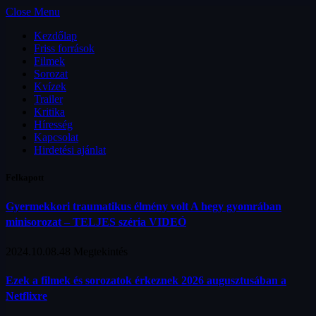
Close Menu
Kezdőlap
Friss források
Filmek
Sorozat
Kvízek
Trailer
Kritika
Híresség
Kapcsolat
Hirdetési ajánlat
Felkapott
Gyermekkori traumatikus élmény volt A hegy gyomrában
minisorozat – TELJES széria VIDEÓ
2024.10.08.
48
Megtekintés
Ezek a filmek és sorozatok érkeznek 2026 augusztusában a
Netflixre