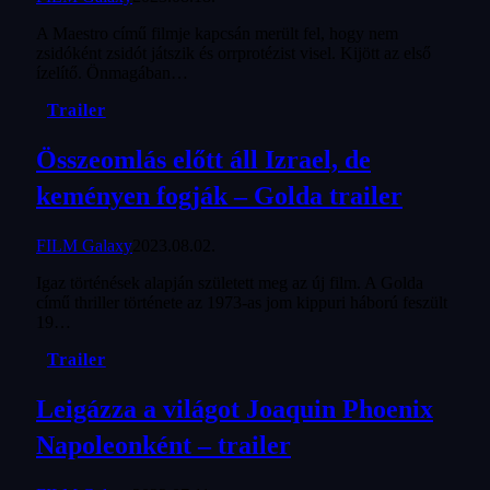
A Maestro című filmje kapcsán merült fel, hogy nem
zsidóként zsidót játszik és orrprotézist visel. Kijött az első
ízelítő. Önmagában…
Trailer
Összeomlás előtt áll Izrael, de
keményen fogják – Golda trailer
FILM Galaxy
2023.08.02.
Igaz történések alapján született meg az új film. A Golda
című thriller története az 1973-as jom kippuri háború feszült
19…
Trailer
Leigázza a világot Joaquin Phoenix
Napoleonként – trailer