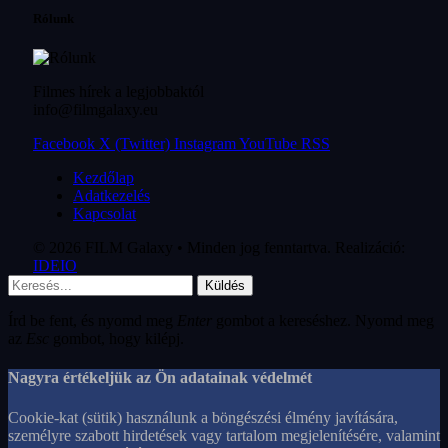
Rólunk
Filmes hírek a legjobbaktól
info@filmgalaxy.eu
Facebook
X (Twitter)
Instagram
YouTube
RSS
Kezdőlap
Adatkezelés
Kapcsolat
© 2026 FILM Galaxy • Minden jog fenntartva. Realizáció:
IDEIO
Küldés
Írd be fent, és nyomd meg
Enter
gombot a kereséshez. Nyomd meg
az
Esc
gombot, hogy kilépj.
Nagyra értékeljük az Ön adatainak védelmét
Cookie-kat (sütik) használunk a böngészési élmény javítására,
személyre szabott hirdetések vagy tartalom megjelenítésére, valamint