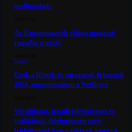
mellbimbók!
2026.07.30.
Az Umamusumék világa magával
ragadja a nézőt
2026.07.30.
Sorozat
Ezek a filmek és sorozatok érkeznek
2026 augusztusában a Netflixre
2026.08.06.
Véráldozat, izzadt édeshármas és
tyúklábak: félelmetesen szexi
feldolgozást kap a szlávok vasorrú