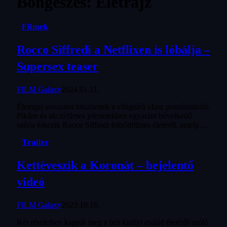
Böngészés:
Életrajz
Filmek
Rocco Siffredi a Netflixen is lóbálja –
Supersex teaser
FILM Galaxy
2024.01.11.
Életrajzi sorozatot készítettek a világhírű olasz pornósztárról.
Pikáns és akciófilmes jelenetekben egyaránt bővelkedő
széria érkezik Rocco Siffredi felnőttfilmes életéről, amely…
Trailer
Kettéveszik a Koronát – bejelentő
videó
FILM Galaxy
2023.10.16.
Két részletben kapjuk meg a brit királyi család életéről szóló