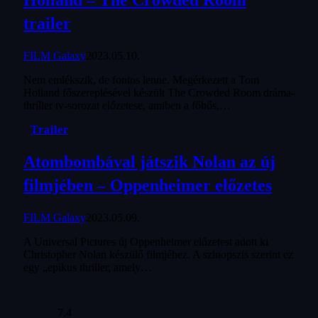
trailer
FILM Galaxy
2023.05.10.
Nem emlékszik, de fontos lenne. Megérkezett a Tom
Holland főszereplésével készült The Crowded Room dráma-
thriller tv-sorozat előzetese, amiben a főhős,…
Trailer
Atombombával játszik Nolan az új
filmjében – Oppenheimer előzetes
FILM Galaxy
2023.05.09.
A Universal Pictures új Oppenheimer előzetest adott ki
Christopher Nolan készülő filmjéhez. A szinopszis szerint ez
egy „epikus thriller, amely…
7.4