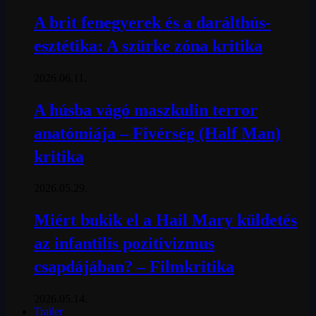
A brit fenegyerek és a darálthús-
esztétika: A szürke zóna kritika
2026.06.11.
A húsba vágó maszkulin terror
anatómiája – Fivérség (Half Man)
kritika
2026.05.29.
Miért bukik el a Hail Mary küldetés
az infantilis pozitivizmus
csapdájában? – Filmkritika
2026.05.14.
Trailer