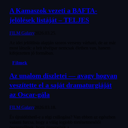
A Kamaszok vezeti a BAFTA-
jelölések listáját – TELJES
FILM Galaxy
2026.03.25.
Az idei jelöltlista alapján szoros verseny várható, de az már
most látszik: a brit tévéipar nemcsak életben van, hanem
kifejezetten jó formában.
Filmek
Az unalom díszletei — avagy hogyan
veszítette el a saját dramaturgiáját
az Oscar-gála
FILM Galaxy
2026.03.18.
És újraidézhető-e a régi csillogása? Van ebben az egészben
valami furcsa, hogy a világ legjobb történetmesélői
összegyűlnek, hogy ünnepeljék a…