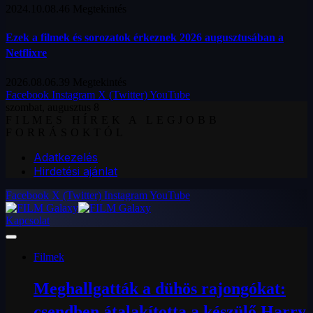
2024.10.08.
46
Megtekintés
Ezek a filmek és sorozatok érkeznek 2026 augusztusában a
Netflixre
2026.08.06.
39
Megtekintés
Facebook
Instagram
X (Twitter)
YouTube
szombat, augusztus 8
FILMES HÍREK A LEGJOBB
FORRÁSOKTÓL
Adatkezelés
Hirdetési ajánlat
Facebook
X (Twitter)
Instagram
YouTube
Kapcsolat
Filmek
Meghallgatták a dühös rajongókat:
csendben átalakította a készülő Harry