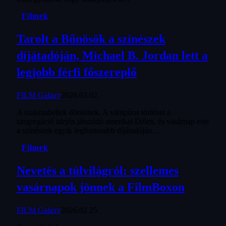
Filmek
Tarolt a Bűnösök a színészek
díjátadóján, Michael B. Jordan lett a
legjobb férfi főszereplő
FILM Galaxy
2026.03.02.
A szakmabeliek döntöttek. A vámpíros történet a
szegregáció idején játszódó amerikai Délen, és vasárnap este
a színészek egyik legfontosabb díjátadóján…
Filmek
Nevetés a túlvilágról: szellemes
vasárnapok jönnek a FilmBoxon
FILM Galaxy
2026.02.25.