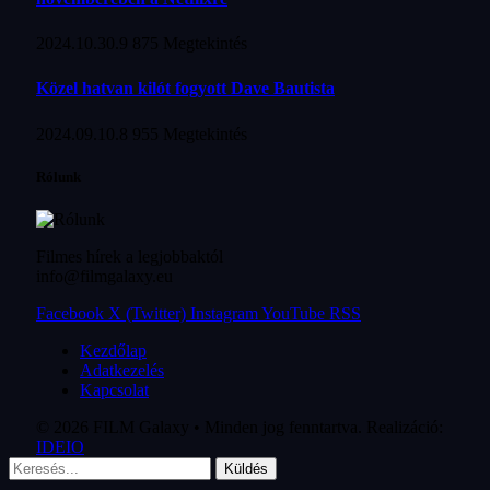
2024.10.30.
9 875
Megtekintés
Közel hatvan kilót fogyott Dave Bautista
2024.09.10.
8 955
Megtekintés
Rólunk
Filmes hírek a legjobbaktól
info@filmgalaxy.eu
Facebook
X (Twitter)
Instagram
YouTube
RSS
Kezdőlap
Adatkezelés
Kapcsolat
© 2026 FILM Galaxy • Minden jog fenntartva. Realizáció:
IDEIO
Küldés