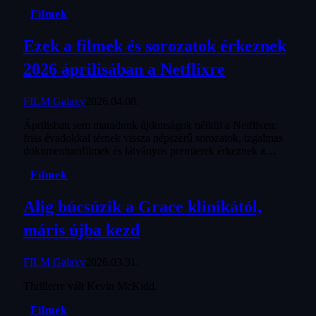
Filmek
Ezek a filmek és sorozatok érkeznek
2026 áprilisában a Netflixre
FILM Galaxy
2026.04.08.
Áprilisban sem maradunk újdonságok nélkül a Netflixen:
friss évadokkal térnek vissza népszerű sorozatok, izgalmas
dokumentumfilmek és látványos premierek érkeznek a…
Filmek
Alig búcsúzik a Grace klinikától,
máris újba kezd
FILM Galaxy
2026.03.31.
Thrillerre vált Kevin McKidd.
Filmek