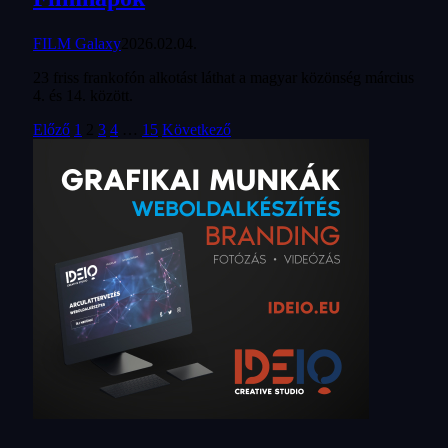
FILM Galaxy
2026.02.04.
23 friss frankofón alkotást láthat a magyar közönség március
4. és 14. között.
Előző
1
2
3
4
…
15
Következő