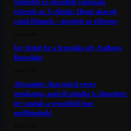
Sötétebb és ijesztőbb változata
érkezik az X-Akták: Hinni akarok
című filmnek – megjött az előzetes
2026.08.04.
Így futott be a legendás séf, Anthony
Bourdain
2026.07.31.
Alexander Skarsgård végre
megkapta, amiről mindig is álmodott:
itt vannak a vesszőből font
mellbimbók!
2026.07.30.