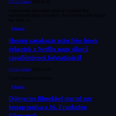
FILM Galaxy
2026.02.20.
Negyvenedik alkalommal adják át a spanyol film
legrangosabb díjait, a Goyákat – és a jubileumi gála alapján
úgy tűnik, a…
Filmek
Hosszú várakozás után friss hírek
érkeztek a Netflix nagy sikerű
cápafilmjének folytatásáról
FILM Galaxy
2026.02.10.
Újabb félelem és reszketés.
Filmek
Díjnyertes filmekkel startol egy
hónap múlva a 16. Frankofón
Filmnapok