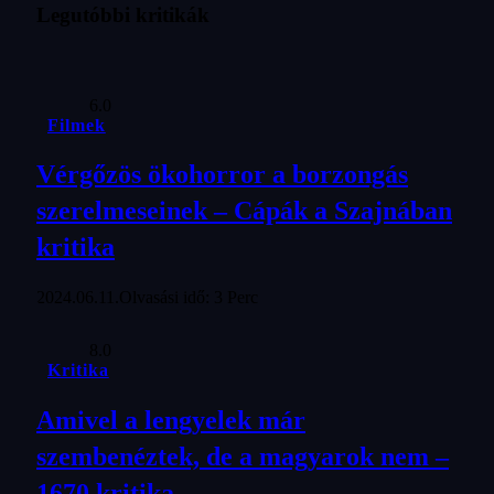
Legutóbbi kritikák
6.0
Filmek
Vérgőzös ökohorror a borzongás
szerelmeseinek – Cápák a Szajnában
kritika
2024.06.11.
Olvasási idő: 3 Perc
8.0
Kritika
Amivel a lengyelek már
szembenéztek, de a magyarok nem –
1670 kritika