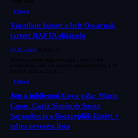
Csupa jóság!
Filmek
Váratlant húzott a brit Oscarnak
tartott BAFTA-díjátadó
FILM Galaxy
2026.02.22.
Minden szentnek maga felé hajlik a keze? A brit
filmakadémia idén sem spórolt a meglepetésekkel: a 79.
BAFTA-gálán az Egyik…
Filmek
Jön a jubileumi Goya-gála: Mario
Casas, Carla Simón és Susan
Sarandon is a főszereplők között +
teljes nevezési lista