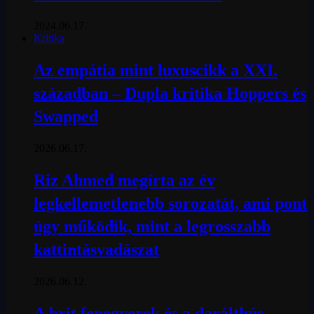
2024.06.17.
Kritika
Az empátia mint luxuscikk a XXI.
században – Dupla kritika Hoppers és
Swapped
2026.06.17.
Riz Ahmed megírta az év
legkellemetlenebb sorozatát, ami pont
úgy működik, mint a legrosszabb
kattintásvadászat
2026.06.12.
A brit fenegyerek és a darálthús-