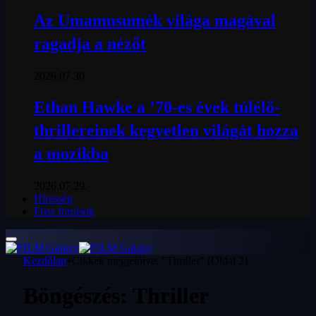
Az Umamusumék világa magával
ragadja a nézőt
2026.07.30.
Ethan Hawke a ’70-es évek túlélő-
thrillereinek kegyetlen világát hozza
a mozikba
2026.07.29.
Híresség
Friss források
Kezdőlap
»
Cikkek megjelölve: "Thriller" (Oldal 2)
Böngészés:
Thriller