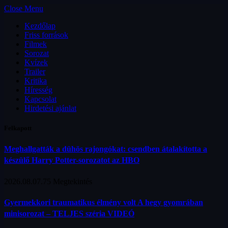
Close Menu
Kezdőlap
Friss források
Filmek
Sorozat
Kvízek
Trailer
Kritika
Híresség
Kapcsolat
Hirdetési ajánlat
Felkapott
Meghallgatták a dühös rajongókat: csendben átalakította a
készülő Harry Potter-sorozatot az HBO
2026.08.07.
75
Megtekintés
Gyermekkori traumatikus élmény volt A hegy gyomrában
minisorozat – TELJES széria VIDEÓ