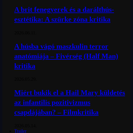
A brit fenegyerek és a darálthús-
esztétika: A szürke zóna kritika
2026.06.11.
A húsba vágó maszkulin terror
anatómiája – Fivérség (Half Man)
kritika
2026.05.29.
Miért bukik el a Hail Mary küldetés
az infantilis pozitivizmus
csapdájában? – Filmkritika
2026.05.14.
Trailer