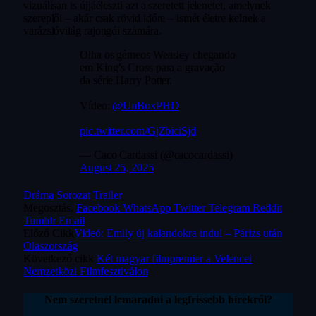
vizuálisan is újjáéleszti azt a szeretett jelenetet, amelynek
szereplői – akár csak rövid időre – ismét életre kelnek a
varázslóvilág rajongói számára.
Olha os gêmeos Weasley chegando
em King’s Cross para a gravação
da série Harry Potter.
Vídeo:
@UnBoxPHD
pic.twitter.com/GjZbiciSjd
— Caco Cardassi (@cacocardassi)
August 25, 2025
Dráma
Sorozat
Trailer
Megosztás.
Facebook
WhatsApp
Twitter
Telegram
Reddit
Tumblr
Email
Előző Cikk
Videó: Emily új kalandokra indul – Párizs után
Olaszország
Következő cikk
Két magyar filmpremier a Velencei
Nemzetközi Filmfesztiválon
Nem szeretnél lemaradni a legfrissebb hírekről?