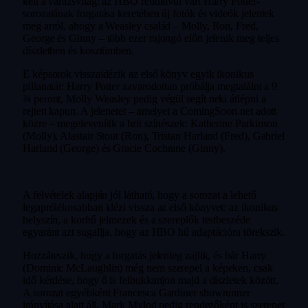
kelt a varázsvilág: az HBO rendkívül várt Harry Potter-
sorozatának forgatása keretében új fotók és videók jelentek
meg arról, ahogy a Weasley család – Molly, Ron, Fred,
George és Ginny – több ezer rajongó előtt jelenik meg teljes
díszletben és kosztümben.
E képsorok visszaidézik az első könyv egyik ikonikus
pillanatát: Harry Potter zavarodottan próbálja megtalálni a 9
¾ peront, Molly Weasley pedig végül segít neki átlépni a
rejtett kapun. A jelenetet – amelyet a ComingSoon.net adott
közre – megelevenítik a brit színészek: Katherine Parkinson
(Molly), Alastair Stout (Ron), Tristan Harland (Fred), Gabriel
Harland (George) és Gracie Cochrane (Ginny).
A felvételek alapján jól látható, hogy a sorozat a lehető
legaprólékosabban idézi vissza az első könyvet: az ikonikus
helyszín, a korhű jelmezek és a szereplők testbeszéde
egyaránt azt sugallja, hogy az HBO hű adaptációra törekszik.
Hozzáteszik, hogy a forgatás jelenleg zajlik, és bár Harry
(Dominic McLaughlin) még nem szerepel a képeken, csak
idő kérdése, hogy ő is felbukkanjon majd a díszletek között.
A sorozat egyébként Francesca Gardiner showrunner
irányítása alatt áll, Mark Mylod pedig rendezőként is szerepet