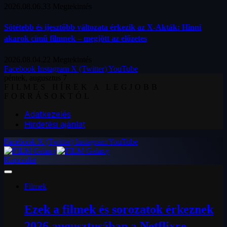
2026.08.06.
33
Megtekintés
Sötétebb és ijesztőbb változata érkezik az X-Akták: Hinni
akarok című filmnek – megjött az előzetes
2026.08.04.
22
Megtekintés
Facebook
Instagram
X (Twitter)
YouTube
péntek, augusztus 7
FILMES HÍREK A LEGJOBB
FORRÁSOKTÓL
Adatkezelés
Hirdetési ajánlat
Facebook
X (Twitter)
Instagram
YouTube
Kapcsolat
Filmek
Ezek a filmek és sorozatok érkeznek
2026 augusztusában a Netflixre