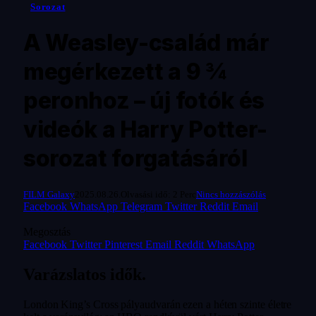
Sorozat
A Weasley-család már
megérkezett a 9 ¾
peronhoz – új fotók és
videók a Harry Potter-
sorozat forgatásáról
FILM Galaxy
2025.08.26.
Olvasási idő: 2 Perc
Nincs hozzászólás
Facebook
WhatsApp
Telegram
Twitter
Reddit
Email
Megosztás
Facebook
Twitter
Pinterest
Email
Reddit
WhatsApp
Varázslatos idők.
London King’s Cross pályaudvarán ezen a héten szinte életre