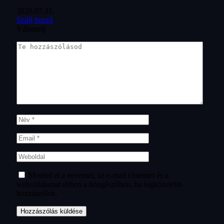
2026.07.31.
Szólj hozzá
Válaszolj
Mentsd el a nevemet, az e-mail címemet és a
weboldalamat ebben a böngészőben, ha legközelebb
hozzászólok.