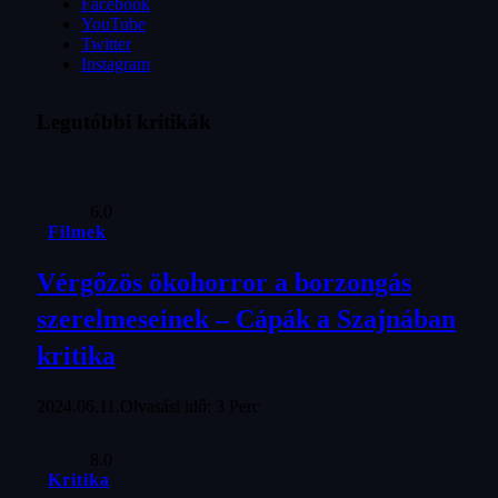
Facebook
YouTube
Twitter
Instagram
Legutóbbi kritikák
6.0
Filmek
Vérgőzös ökohorror a borzongás
szerelmeseinek – Cápák a Szajnában
kritika
2024.06.11.
Olvasási idő: 3 Perc
8.0
Kritika