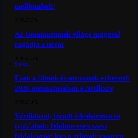
mellbimbók!
2026.07.30.
Az Umamusumék világa magával
ragadja a nézőt
2026.07.30.
Sorozat
Ezek a filmek és sorozatok érkeznek
2026 augusztusában a Netflixre
2026.08.06.
Véráldozat, izzadt édeshármas és
tyúklábak: félelmetesen szexi
feldolgozást kap a szlávok vasorrú