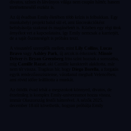
divatos, színes és látványos világa nem csupán háttér, hanem
történetmesélő eszköz is.
Az új évadban Emily életében több krízis is felbukkan. Egy
munkahelyi projekt balul sül el, ami láncreakcióként
befolyásolja szakmai és magánéletét is. Közben egy régi titok
árnyékot vet a kapcsolataira, így Emily nemcsak a karrierjét,
de a saját őszinteségét is próbára teszi.
A visszatérő szereplők mellett, mint
Lily Collins
,
Lucas
Bravo
vagy
Ashley Park
, új arcok is érkeznek:
Minnie
Driver
és
Bryan Greenberg
friss színt hoznak a sorozatba,
míg
Camille Razat
, aki Camille karakterét alakította, már
nem tér vissza. Tragikus hír, hogy
Diego Borella
, a forgatás
egyik rendezőasszisztense, váratlanul meghalt Velencében,
ami rövid időre leállította a munkát.
Az ötödik évad tehát a megszokott könnyed, divatos, de
érzelmileg is komplex Emily-univerzumot hozza vissza,
immár Olaszország festői hátterével. A nézők 2025.
december 18-tól követhetik, hogyan próbálja Emily
egyensúlyban tartani karrierjét, szerelmi életét és a saját
identitását egy új, izgalmas városkörnyezetben.
Dráma
Komédia
Sorozat
Trailer