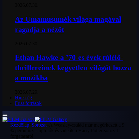
2026.07.30.
Az Umamusumék világa magával
ragadja a nézőt
2026.07.30.
Ethan Hawke a ’70-es évek túlélő-
thrillereinek kegyetlen világát hozza
a mozikba
2026.07.29.
Híresség
Friss források
Kezdőlap
»
Sorozat
»
A Weasley-család már megérkezett a 9
¾ peronhoz – új fotók és videók a Harry Potter-sorozat
forgatásáról