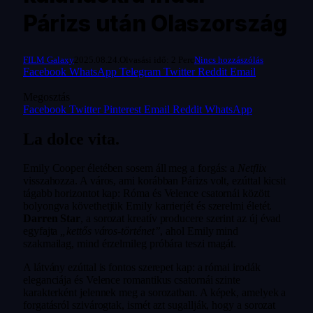
Párizs után Olaszország
FILM Galaxy
2025.08.24.
Olvasási idő: 2 Perc
Nincs hozzászólás
Facebook
WhatsApp
Telegram
Twitter
Reddit
Email
Megosztás
Facebook
Twitter
Pinterest
Email
Reddit
WhatsApp
La dolce vita.
Emily Cooper életében sosem áll meg a forgás: a
Netflix
visszahozza. A város, ami korábban Párizs volt, ezúttal kicsit
tágabb horizontot kap: Róma és Velence csatornái között
bolyongva követhetjük Emily karrierjét és szerelmi életét.
Darren Star
, a sorozat kreatív producere szerint az új évad
egyfajta
„kettős város-történet”
, ahol Emily mind
szakmailag, mind érzelmileg próbára teszi magát.
A látvány ezúttal is fontos szerepet kap: a római irodák
eleganciája és Velence romantikus csatornái szinte
karakterként jelennek meg a sorozatban. A képek, amelyek a
forgatásról szivárogtak, ismét azt sugallják, hogy a sorozat