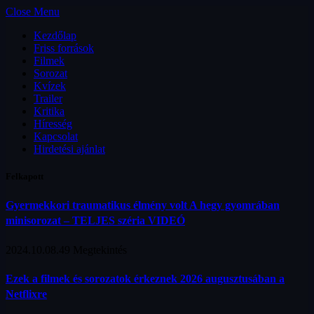
Close Menu
Kezdőlap
Friss források
Filmek
Sorozat
Kvízek
Trailer
Kritika
Híresség
Kapcsolat
Hirdetési ajánlat
Felkapott
Gyermekkori traumatikus élmény volt A hegy gyomrában
minisorozat – TELJES széria VIDEÓ
2024.10.08.
49
Megtekintés
Ezek a filmek és sorozatok érkeznek 2026 augusztusában a
Netflixre