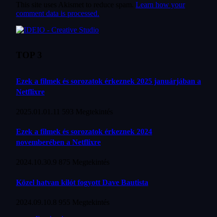
This site uses Akismet to reduce spam.
Learn how your
comment data is processed.
TOP 3
Ezek a filmek és sorozatok érkeznek 2025 januárjában a
Netflixre
2025.01.01.
11 593
Megtekintés
Ezek a filmek és sorozatok érkeznek 2024
novemberében a Netflixre
2024.10.30.
9 875
Megtekintés
Közel hatvan kilót fogyott Dave Bautista
2024.09.10.
8 955
Megtekintés