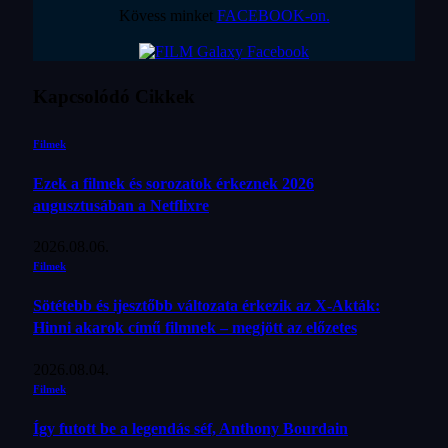
Kövess minket
FACEBOOK-on.
Kapcsolódó
Cikkek
Filmek
Ezek a filmek és sorozatok érkeznek 2026
augusztusában a Netflixre
2026.08.06.
Filmek
Sötétebb és ijesztőbb változata érkezik az X-Akták:
Hinni akarok című filmnek – megjött az előzetes
2026.08.04.
Filmek
Így futott be a legendás séf, Anthony Bourdain